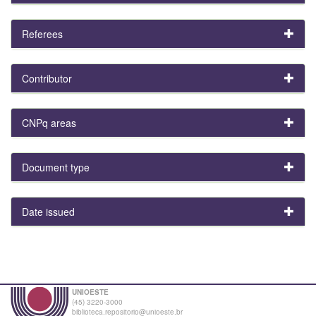
Referees
Contributor
CNPq areas
Document type
Date issued
UNIOESTE
(45) 3220-3000
biblioteca.repositorio@unioeste.br