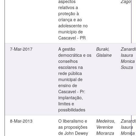
aspectos
Zago
relativos a
proteção à
criança e ao
adolescente no
município de
Cascavel - PR
7-Mar-2017
A gestão
Buraki,
Zanardi
democrática e os
Gislaine
Isaura
conselhos
Monica
escolares na
Souza
rede pública
municipal de
ensino de
Cascavel - Pr:
implantação,
limites e
possibilidades
8-Mar-2013
O liberalismo e
Medeiros,
Zanardi
as proposições
Verenice
Isaura
de John Dewey
Mioranza
Monica