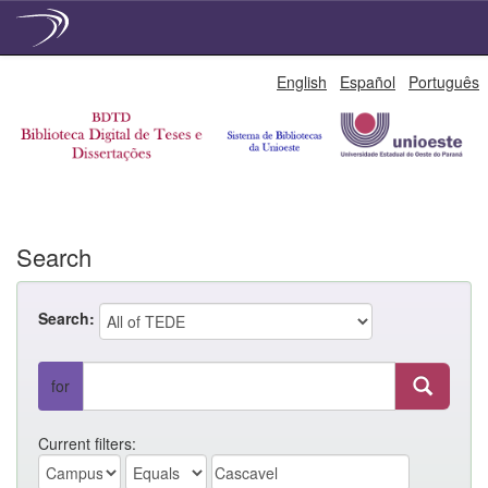
Skip
English
Español
Português
navigation
Search
Search:
for
Current filters: