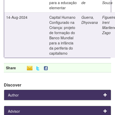
para a educação
de
Souza
elementar
14-Aug-2024
Capital Humano
Guerra,
Figueir
Configurado na
Dhyovana
Ireni
Criança: projeto
Marilen
de formação do
Zago
Banco Mundial
para a infância
da periferia do
capitalismo
Share
Discover
Author
Advisor