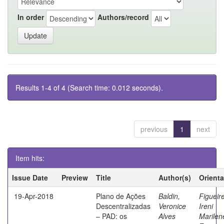
In order
Authors/record
Results 1-4 of 4 (Search time: 0.012 seconds).
previous
1
next
Item hits:
Issue Date
Preview
Title
Author(s)
Orient
19-Apr-2018
Plano de Ações
Baldin,
Figueir
Descentralizadas
Veronice
Ireni
– PAD: os
Alves
Marilen