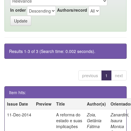
In order
Authors/record
Results 1-3 of 3 (Search time: 0.002 seconds).
previous
1
next
Item hits:
Issue Date
Preview
Title
Author(s)
Orientado
11-Dec-2014
A reforma do
Zoia,
Zanardini,
estado e suas
Getânia
Isaura
implicações
Fátima
Monica