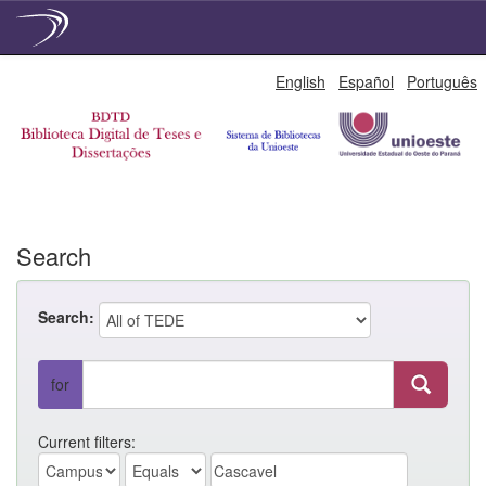
Skip
English
Español
Português
navigation
Search
Search:
for
Current filters: