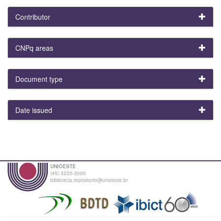
Contributor
CNPq areas
Document type
Date issued
UNIOESTE
(45) 3220-3000
biblioteca.repositorio@unioeste.br