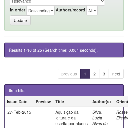
In order
Authors/record
Results 1-10 of 25 (Search time: 0.004 seconds).
previous
1
2
3
next
Item hits:
Issue Date
Preview
Title
Author(s)
Orien
27-Feb-2015
Aquisição da
Silva,
Rosset
leitura e da
Luzia
Elisab
escrita por alunos
Alves da