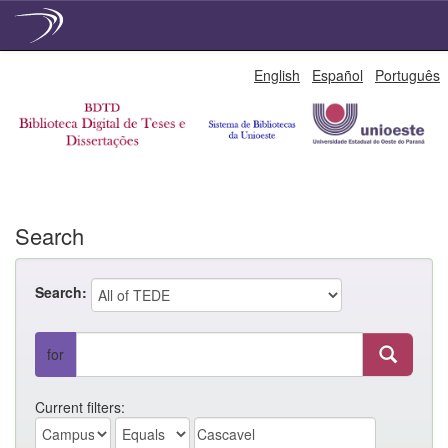
Skip
English
Español
Português
navigation
Search
Search:
for
Current filters: