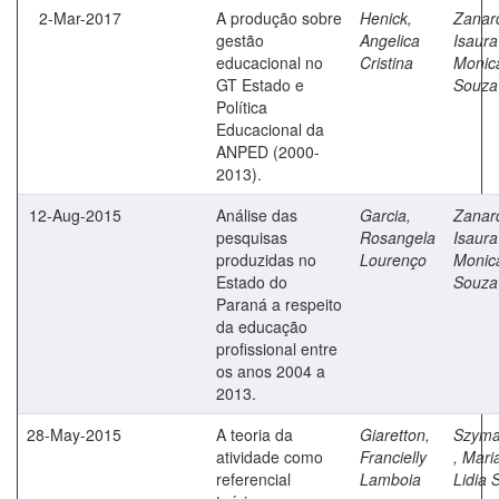
2-Mar-2017
A produção sobre
Henick,
Zanard
gestão
Angelica
Isaura
educacional no
Cristina
Monic
GT Estado e
Souza
Política
Educacional da
ANPED (2000-
2013).
12-Aug-2015
Análise das
Garcia,
Zanard
pesquisas
Rosangela
Isaura
produzidas no
Lourenço
Monic
Estado do
Souza
Paraná a respeito
da educação
profissional entre
os anos 2004 a
2013.
28-May-2015
A teoria da
Giaretton,
Szyma
atividade como
Francielly
, Mari
referencial
Lamboia
Lidia 