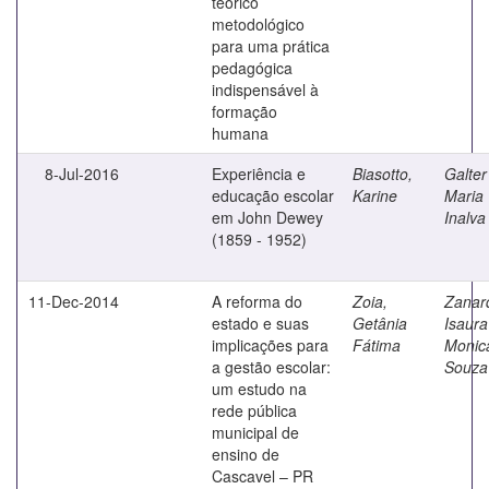
teórico
metodológico
para uma prática
pedagógica
indispensável à
formação
humana
8-Jul-2016
Experiência e
Biasotto,
Galter
educação escolar
Karine
Maria
em John Dewey
Inalva
(1859 - 1952)
11-Dec-2014
A reforma do
Zoia,
Zanard
estado e suas
Getânia
Isaura
implicações para
Fátima
Monic
a gestão escolar:
Souza
um estudo na
rede pública
municipal de
ensino de
Cascavel – PR