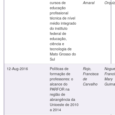
cursos de
Amaral
Orqui
educação
profissional
técnica de nível
médio integrado
do instituto
federal de
educação,
ciência e
tecnologia de
Mato Grosso do
Sul
12-Aug-2016
Políticas de
Rojo,
Nogue
formação de
Francisca
Franci
professores: o
de
Mary
alcance do
Carvalho
Guima
PARFOR na
região de
abrangência da
Unioeste de 2010
a 2014