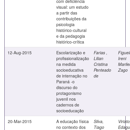
com deficiência
visual: um estudo
a partir das
contribuições da
psicologia
histórico-cultural
e da pedagogia
histórico-crítica
12-Aug-2015
Escolarização e
Farias ,
Figuei
profissionalização
Lilian
Ireni
na medida
Cristina
Maril
socioeducativa
Penteado
Zago
de internação no
de
Paraná -o
discurso do
protagonismo
juvenil nos
cadernos de
socioeducação
20-Mar-2015
A educação física
Silva,
Viriato
no contexto dos
Tiago
Edagu