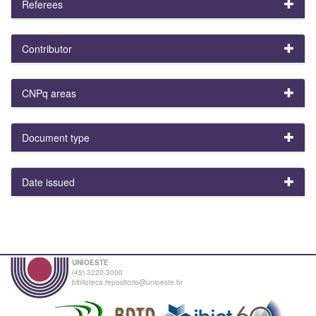
Referees
Contributor
CNPq areas
Document type
Date issued
UNIOESTE
(45) 3220-3000
biblioteca.repositorio@unioeste.br