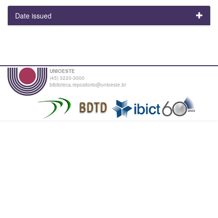
Date issued
UNIOESTE
(45) 3220-3000
biblioteca.repositorio@unioeste.br