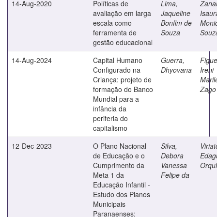
14-Aug-2020
Políticas de
Lima,
Zanar
avaliação em larga
Jaqueline
Isaur
escala como
Bonfim de
Moni
ferramenta de
Souza
Souz
gestão educacional
14-Aug-2024
Capital Humano
Guerra,
Figue
Configurado na
Dhyovana
Ireni
Criança: projeto de
Maril
formação do Banco
Zago
Mundial para a
infância da
periferia do
capitalismo
12-Dec-2023
O Plano Nacional
Silva,
Viriat
de Educação e o
Debora
Edag
Cumprimento da
Vanessa
Orqu
Meta 1 da
Felipe da
Educação Infantil -
Estudo dos Planos
Municipais
Paranaenses: