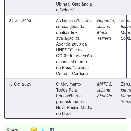
Ubiratã, Cafelândia
e Goioerê
31-Jul-2024
As implicações das
Nogueira,
Zanar
concepções de
Juliana
Isaur
qualidade e
Maria
Moni
avaliação na
Teixeira
Souz
Agenda 2030 da
UNESCO e da
OCDE: intervenção
e consentimento
na Base Nacional
Comum Curricular
6-Oct-2025
O Movimento
MATOS,
Zanar
Todos Pela
Juliana
Isaur
Educação e a
Almeida
Moni
proposta para o
Souz
Novo Ensino Médio
no Brasil
Share