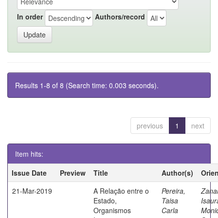
In order
Authors/record
Results 1-8 of 8 (Search time: 0.003 seconds).
previous
1
next
Item hits:
Issue Date
Preview
Title
Author(s)
Orie
21-Mar-2019
A Relação entre o
Pereira,
Zanar
Estado,
Taisa
Isaur
Organismos
Carla
Moni