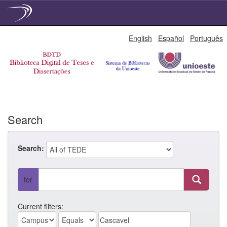
Skip
English
Español
Português
navigation
Search
Search:
for
Current filters: