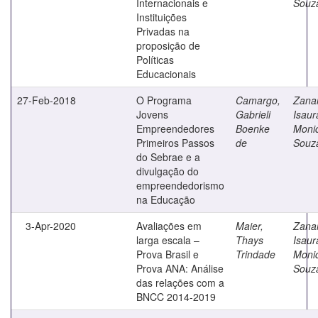
Internacionais e
Souz
Instituições
Privadas na
proposição de
Políticas
Educacionais
27-Feb-2018
O Programa
Camargo,
Zanar
Jovens
Gabrieli
Isaur
Empreendedores
Boenke
Moni
Primeiros Passos
de
Souz
do Sebrae e a
divulgação do
empreendedorismo
na Educação
3-Apr-2020
Avaliações em
Maier,
Zanar
larga escala –
Thays
Isaur
Prova Brasil e
Trindade
Moni
Prova ANA: Análise
Souz
das relações com a
BNCC 2014-2019