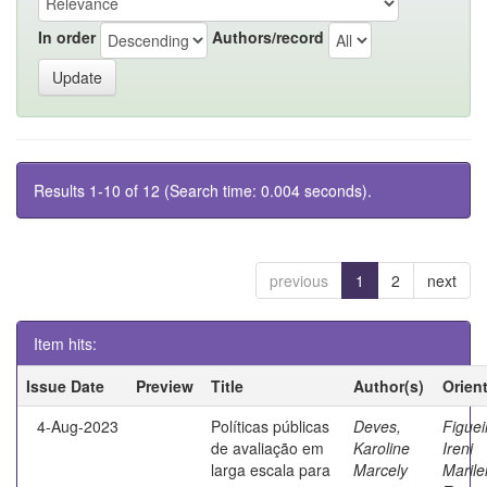
In order
Authors/record
Results 1-10 of 12 (Search time: 0.004 seconds).
previous
1
2
next
Item hits:
Issue Date
Preview
Title
Author(s)
Orien
4-Aug-2023
Políticas públicas
Deves,
Figuei
de avaliação em
Karoline
Ireni
larga escala para
Marcely
Maril