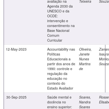
avaliação na
Teixeira
Souza
Agenda 2030 da
UNESCO e da
OCDE:
intervenção e
consentimento na
Base Nacional
Comum
Curricular
12-May-2023
Accountability nas
Oliveira,
Zanard
Políticas
Janete
Isaura
Educacionais a
Nunes
Monic
partir dos anos de
Martins
Souza
1990: controle e
de
regulação da
educação no
contexto do
Estado Avaliador
30-Sep-2025
Saúde mental e
Soares,
Rosset
docência no
Nandra
Elisab
ensino superior:
Soares