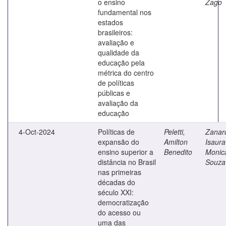
o ensino
Zago
fundamental nos
estados
brasileiros:
avaliação e
qualidade da
educação pela
métrica do centro
de políticas
públicas e
avaliação da
educação
4-Oct-2024
Políticas de
Peletti,
Zanard
expansão do
Amilton
Isaura
ensino superior a
Benedito
Monic
distância no Brasil
Souza
nas primeiras
décadas do
século XXI:
democratização
do acesso ou
uma das