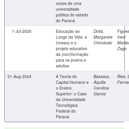
vozes de uma
universidade
pública do estado
do Paraná
7-Jul-2025
Educação ao
Dolla,
Figuei
Longo da Vida: a
Margarete
Ireni
Unesco e o
Chimiloski
Maril
projeto educativo
Zago
da (con)formação
para os jovens e
adultos
21-Aug-2024
A Teoria do
Bassaco,
Reis, 
Capital Humano e
Áquilla
Ferna
o Ensino
Carolina
Superior: o Caso
Garcia
da Universidade
Tecnológica
Federal do
Paraná