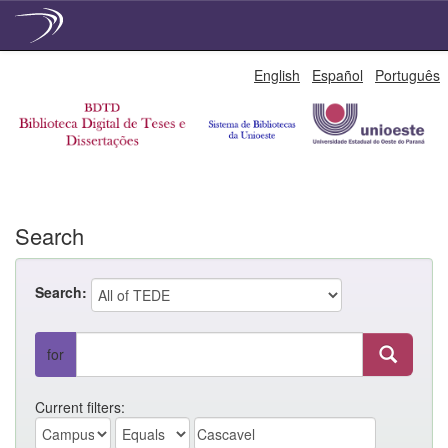
Skip
English
Español
Português
navigation
Search
Search:
for
Current filters: