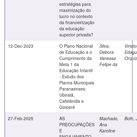
estratégias para
maximização do
lucro no contexto
da financeirização
da educação
superior privada?
12-Dec-2023
O Plano Nacional
Silva,
Viriato
de Educação e o
Debora
Edagu
Cumprimento da
Vanessa
Orqui
Meta 1 da
Felipe da
Educação Infantil
- Estudo dos
Planos Municipais
Paranaenses:
Ubiratã,
Cafelândia e
Goioerê
27-Feb-2025
AS
Machado,
Both, 
PREOCUPAÇÕES
Ana
E
Karoline
ENGAJAMENTO