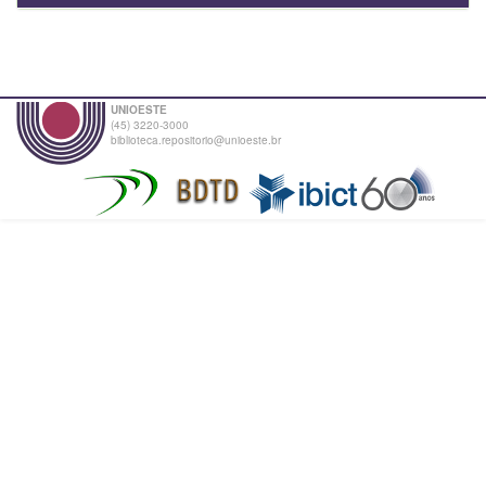
UNIOESTE
(45) 3220-3000
biblioteca.repositorio@unioeste.br