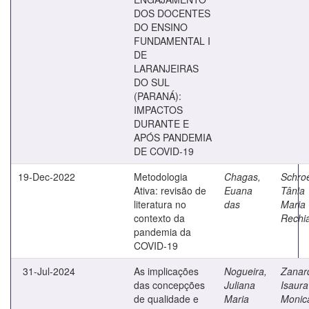
DOS DOCENTES
DO ENSINO
FUNDAMENTAL I
DE
LARANJEIRAS
DO SUL
(PARANÁ):
IMPACTOS
DURANTE E
APÓS PANDEMIA
DE COVID-19
19-Dec-2022
Metodologia
Chagas,
Schro
Ativa: revisão de
Euana
Tânia
literatura no
das
Maria
contexto da
Rechi
pandemia da
COVID-19
31-Jul-2024
As implicações
Nogueira,
Zanard
das concepções
Juliana
Isaura
de qualidade e
Maria
Monic