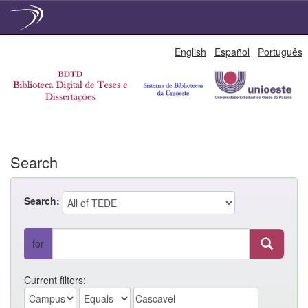
Skip
English
Español
Português
navigation
Search
Search:
for
Current filters: