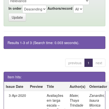
In order
Authors/record
Results 1-3 of 3 (Search time: 0.003 seconds).
previous
1
next
Item hits:
Issue Date
Preview
Title
Author(s)
Orientador
3-Apr-2020
Avaliações
Maier,
Zanardini,
em larga
Thays
Isaura
escala –
Trindade
Monica