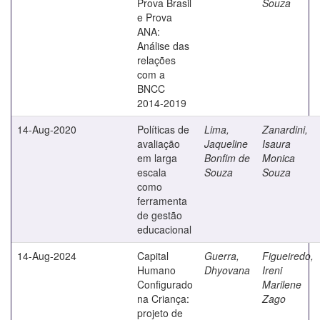
Prova Brasil
Souza
e Prova
ANA:
Análise das
relações
com a
BNCC
2014-2019
14-Aug-2020
Políticas de
Lima,
Zanardini,
avaliação
Jaqueline
Isaura
em larga
Bonfim de
Monica
escala
Souza
Souza
como
ferramenta
de gestão
educacional
14-Aug-2024
Capital
Guerra,
Figueiredo,
Humano
Dhyovana
Ireni
Configurado
Marilene
na Criança:
Zago
projeto de