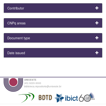
Contributor
CNPq areas
Document type
Date issued
UNIOESTE
(45) 3220-3000
biblioteca.repositorio@unioeste.br