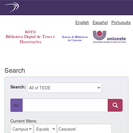
Skip
English
Español
Português
navigation
Search
Search:
for
Current filters: