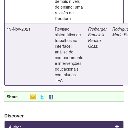
demais níveis
de ensino: uma
revisão de
literatura
19-Nov-2021
Revisão
Freiberger,
Rodrigu
sistemática de
Francielli
Maria Es
trabalhos na
Pereira
interface:
Gozzi
análise do
comportamento
e intervenções
educacionais
com alunos
TEA
Share
Discover
Author