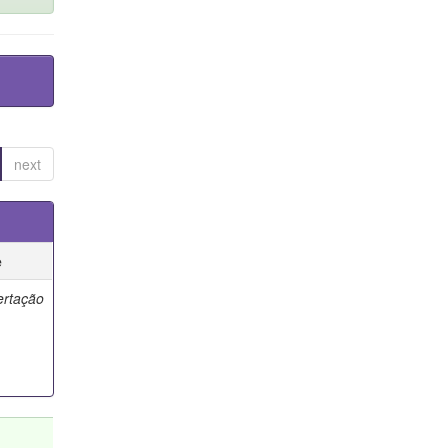
next
e
ertação