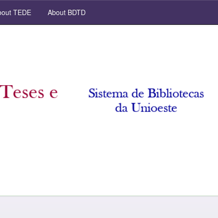
out TEDE
About BDTD