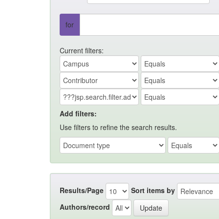
for
Current filters:
Add filters:
Use filters to refine the search results.
Results/Page
Sort items by
Authors/record