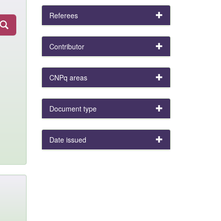
Referees
Contributor
CNPq areas
Document type
Date issued