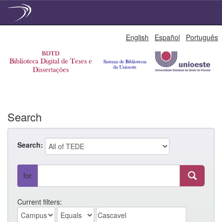
Skip
English
Español
Português
navigation
Search
Search:
for
Current filters: