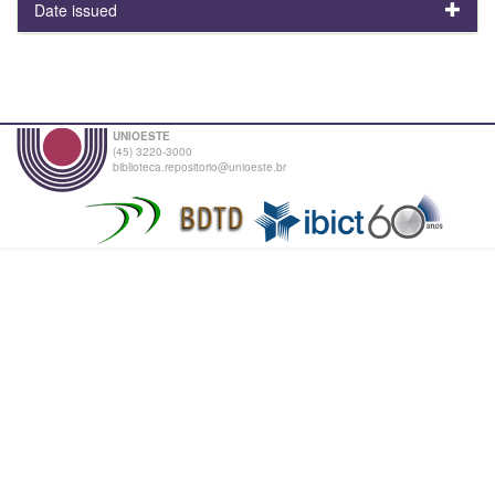
Date issued
UNIOESTE
(45) 3220-3000
biblioteca.repositorio@unioeste.br