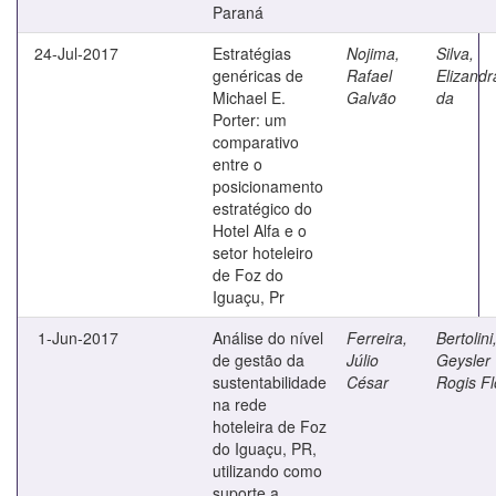
Paraná
24-Jul-2017
Estratégias
Nojima,
Silva,
genéricas de
Rafael
Elizandr
Michael E.
Galvão
da
Porter: um
comparativo
entre o
posicionamento
estratégico do
Hotel Alfa e o
setor hoteleiro
de Foz do
Iguaçu, Pr
1-Jun-2017
Análise do nível
Ferreira,
Bertolini
de gestão da
Júlio
Geysler
sustentabilidade
César
Rogis Fl
na rede
hoteleira de Foz
do Iguaçu, PR,
utilizando como
suporte a