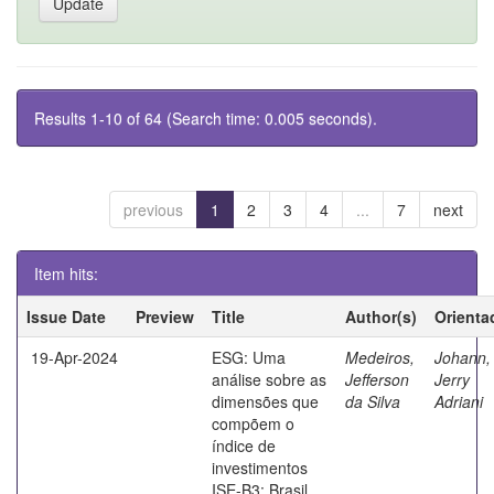
Results 1-10 of 64 (Search time: 0.005 seconds).
previous
1
2
3
4
...
7
next
Item hits:
Issue Date
Preview
Title
Author(s)
Orienta
19-Apr-2024
ESG: Uma
Medeiros,
Johann,
análise sobre as
Jefferson
Jerry
dimensões que
da Silva
Adriani
compõem o
índice de
investimentos
ISE-B3: Brasil,