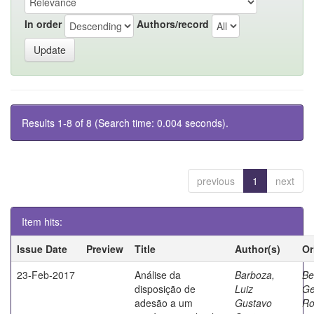
In order
Authors/record
Results 1-8 of 8 (Search time: 0.004 seconds).
previous
1
next
Item hits:
Issue Date
Preview
Title
Author(s)
Or
23-Feb-2017
Análise da
Barboza,
Ber
disposição de
Luiz
Ge
adesão a um
Gustavo
Ro