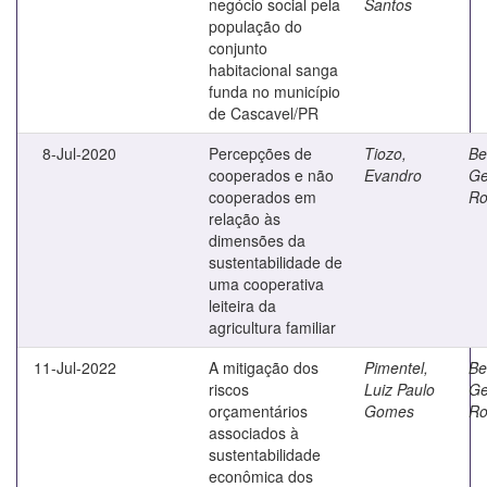
negócio social pela
Santos
população do
conjunto
habitacional sanga
funda no município
de Cascavel/PR
8-Jul-2020
Percepções de
Tiozo,
Ber
cooperados e não
Evandro
Ge
cooperados em
Ro
relação às
dimensões da
sustentabilidade de
uma cooperativa
leiteira da
agricultura familiar
11-Jul-2022
A mitigação dos
Pimentel,
Ber
riscos
Luiz Paulo
Ge
orçamentários
Gomes
Ro
associados à
sustentabilidade
econômica dos