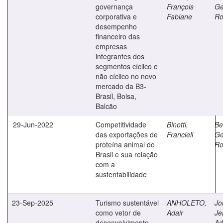
governança
François
Ge
corporativa e
Fabiane
Ro
desempenho
financeiro das
empresas
integrantes dos
segmentos cíclico e
não cíclico no novo
mercado da B3-
Brasil, Bolsa,
Balcão
29-Jun-2022
Competitividade
Binotti,
Ber
das exportações de
Francieli
Ge
proteína animal do
Ro
Brasil e sua relação
com a
sustentabilidade
23-Sep-2025
Turismo sustentável
ANHOLETO,
Jo
como vetor de
Adair
Je
desenvolvimento
Ad