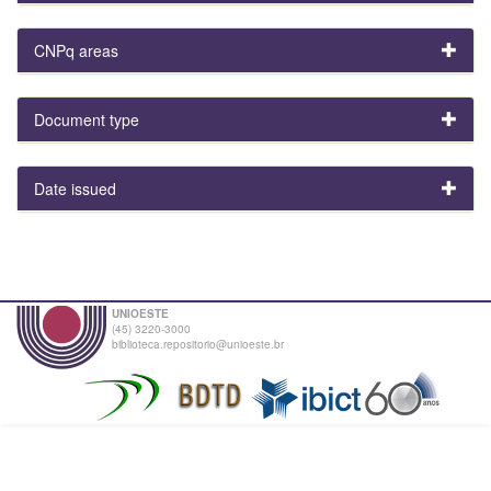
CNPq areas
Document type
Date issued
UNIOESTE
(45) 3220-3000
biblioteca.repositorio@unioeste.br