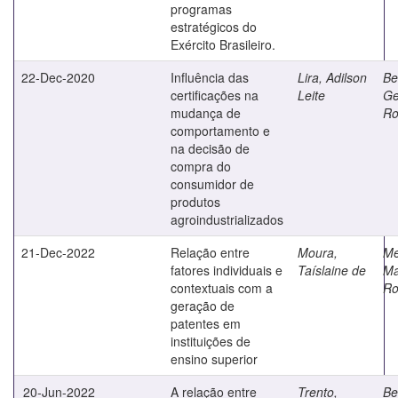
programas
estratégicos do
Exército Brasileiro.
22-Dec-2020
Influência das
Lira, Adilson
Ber
certificações na
Leite
Ge
mudança de
Ro
comportamento e
na decisão de
compra do
consumidor de
produtos
agroindustrializados
21-Dec-2022
Relação entre
Moura,
Me
fatores individuais e
Taíslaine de
Ma
contextuais com a
Ro
geração de
patentes em
instituições de
ensino superior
20-Jun-2022
A relação entre
Trento,
Ber