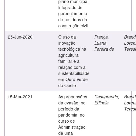
plano municipal
integrado de
gerenciamento
de resíduos da
construção civil
25-Jun-2020
O uso da
França,
Branda
inovação
Luana
Loren
tecnológica na
Pereira de
Teres
agricultura
familiar e a
relação com a
sustentabilidade
em Ouro Verde
do Oeste
15-Mar-2021
As propensões
Casagrande,
Branda
da evasão, no
Edineia
Loren
período da
Teres
pandemia, no
curso de
Administração
de uma