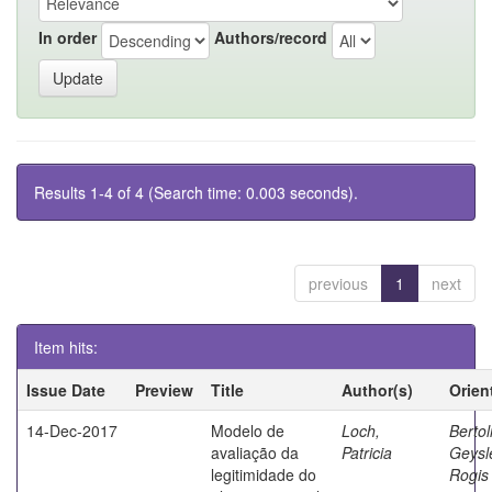
In order
Authors/record
Results 1-4 of 4 (Search time: 0.003 seconds).
previous
1
next
Item hits:
Issue Date
Preview
Title
Author(s)
Orien
14-Dec-2017
Modelo de
Loch,
Bertoli
avaliação da
Patricia
Geysl
legitimidade do
Rogis 