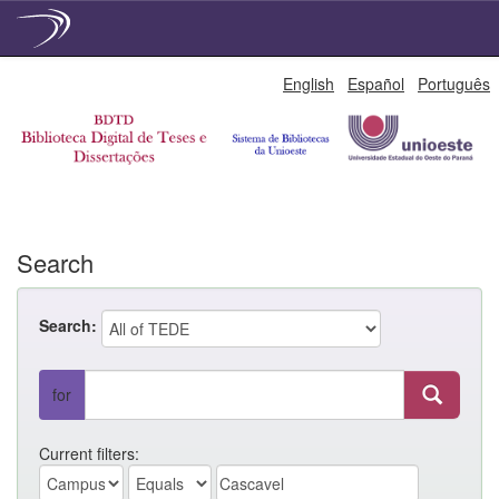
Skip
English
Español
Português
navigation
Search
Search:
for
Current filters: