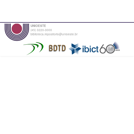
UNIOESTE
(45) 3220-3000
biblioteca.repositorio@unioeste.br