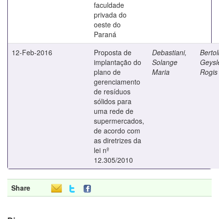
faculdade
privada do
oeste do
Paraná
12-Feb-2016
Proposta de
Debastiani,
Bertoli
implantação do
Solange
Geysl
plano de
Maria
Rogis 
gerenciamento
de resíduos
sólidos para
uma rede de
supermercados,
de acordo com
as diretrizes da
lei nº
12.305/2010
Share