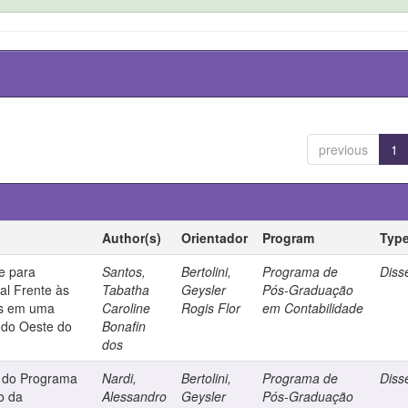
previous
1
Author(s)
Orientador
Program
Typ
e para
Santos,
Bertolini,
Programa de
Diss
al Frente às
Tabatha
Geysler
Pós-Graduação
rs em uma
Caroline
Rogis Flor
em Contabilidade
 do Oeste do
Bonafin
dos
a do Programa
Nardi,
Bertolini,
Programa de
Diss
o da
Alessandro
Geysler
Pós-Graduação