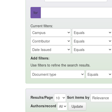
for
Current filters:
Add filters:
Use filters to refine the search results.
Results/Page
Sort items by
Authors/record