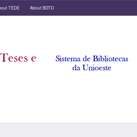
out TEDE
About BDTD