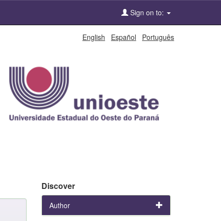
Sign on to:
English
Español
Português
Discover
Author