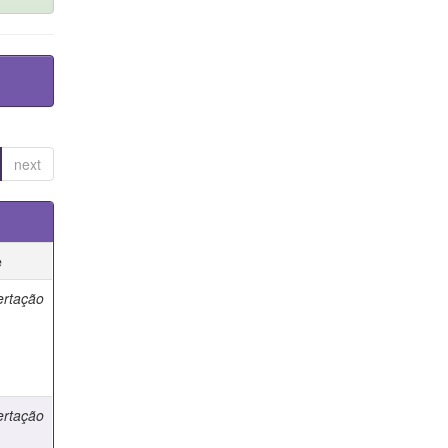
next
e
ertação
ertação