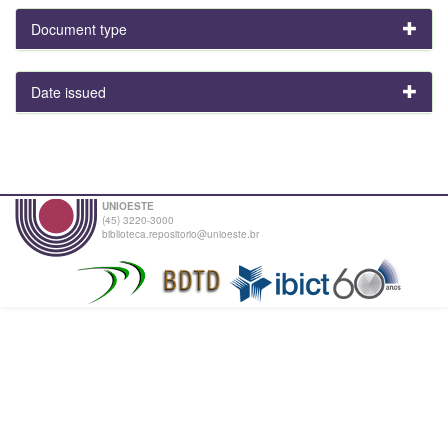
Document type
Date issued
UNIOESTE
(45) 3220-3000
biblioteca.repositorio@unioeste.br