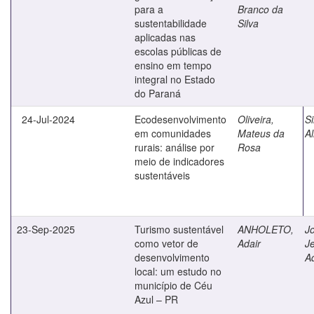
para a
Branco da
sustentabilidade
Silva
aplicadas nas
escolas públicas de
ensino em tempo
integral no Estado
do Paraná
24-Jul-2024
Ecodesenvolvimento
Oliveira,
Si
em comunidades
Mateus da
Al
rurais: análise por
Rosa
meio de indicadores
sustentáveis
23-Sep-2025
Turismo sustentável
ANHOLETO,
J
como vetor de
Adair
Je
desenvolvimento
Ad
local: um estudo no
município de Céu
Azul – PR