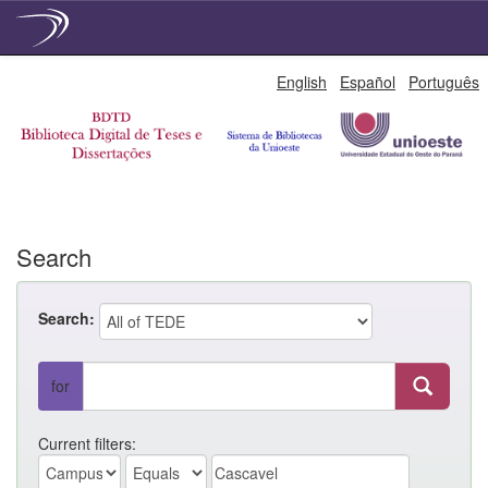
Skip
English
Español
Português
navigation
Search
Search:
for
Current filters: