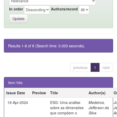
In order
Authors/record
Results 1-8 of 8 (Search time: 0.003 seconds).
previous
1
next
Item hits:
Issue Date
Preview
Title
Author(s)
O
19-Apr-2024
ESG: Uma análise
Medeiros,
J
sobre as dimensões
Jefferson da
Je
que compõem o
Silva
Ad