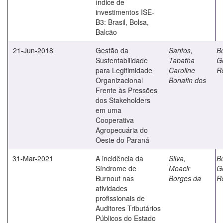
índice de
investimentos ISE-
B3: Brasil, Bolsa,
Balcão
21-Jun-2018
Gestão da
Santos,
Be
Sustentabilidade
Tabatha
G
para Legitimidade
Caroline
Ro
Organizacional
Bonafin dos
Frente às Pressões
dos Stakeholders
em uma
Cooperativa
Agropecuária do
Oeste do Paraná
31-Mar-2021
A incidência da
Silva,
Be
Síndrome de
Moacir
G
Burnout nas
Borges da
Ro
atividades
profissionais de
Auditores Tributários
Públicos do Estado