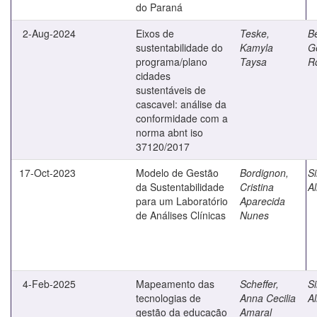
do Paraná
2-Aug-2024
Eixos de
Teske,
Be
sustentabilidade do
Kamyla
G
programa/plano
Taysa
Ro
cidades
sustentáveis de
cascavel: análise da
conformidade com a
norma abnt iso
37120/2017
17-Oct-2023
Modelo de Gestão
Bordignon,
Si
da Sustentabilidade
Cristina
Al
para um Laboratório
Aparecida
de Análises Clínicas
Nunes
4-Feb-2025
Mapeamento das
Scheffer,
Si
tecnologias de
Anna Cecilia
Al
gestão da educação
Amaral