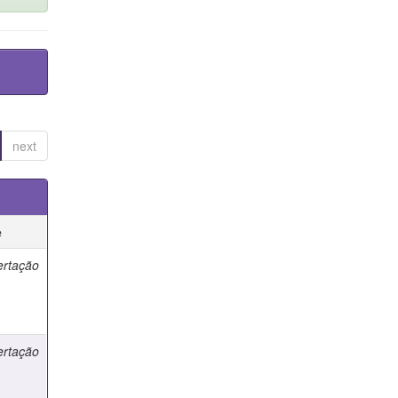
next
e
ertação
ertação