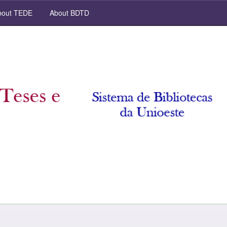
out TEDE
About BDTD