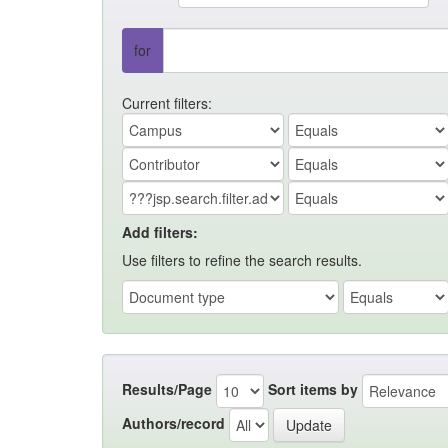
for
Current filters:
Add filters:
Use filters to refine the search results.
Results/Page
Sort items by
Authors/record