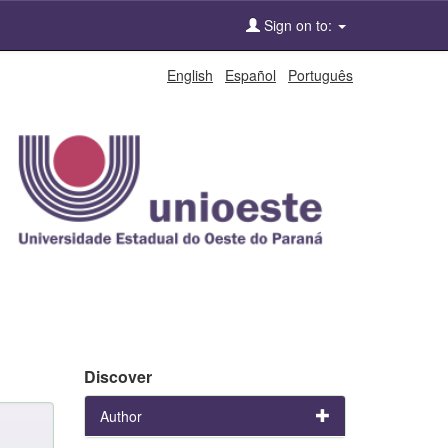
Sign on to:
English
Español
Português
Discover
Author