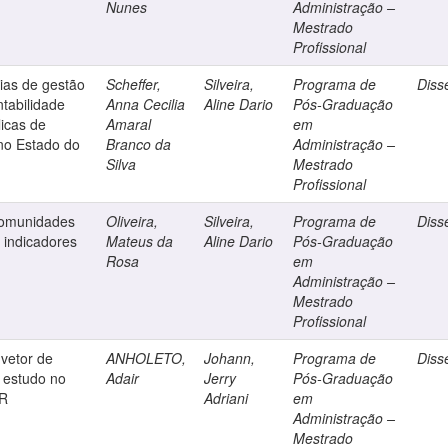
Nunes
Administração –
Mestrado
Profissional
ias de gestão
Scheffer,
Silveira,
Programa de
Diss
tabilidade
Anna Cecilia
Aline Dario
Pós-Graduação
licas de
Amaral
em
no Estado do
Branco da
Administração –
Silva
Mestrado
Profissional
comunidades
Oliveira,
Silveira,
Programa de
Diss
e indicadores
Mateus da
Aline Dario
Pós-Graduação
Rosa
em
Administração –
Mestrado
Profissional
vetor de
ANHOLETO,
Johann,
Programa de
Diss
 estudo no
Adair
Jerry
Pós-Graduação
PR
Adriani
em
Administração –
Mestrado