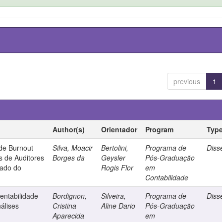
previous
1
Author(s)
Orientador
Program
Typ
de Burnout
Silva, Moacir
Bertolini,
Programa de
Diss
is de Auditores
Borges da
Geysler
Pós-Graduação
tado do
Rogis Flor
em
Contabilidade
entabilidade
Bordignon,
Silveira,
Programa de
Diss
álises
Cristina
Aline Dario
Pós-Graduação
Aparecida
em