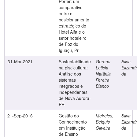
Porter: um
comparativo
entre o
posicionamento
estratégico do
Hotel Alfa e o
setor hoteleiro
de Foz do
Iguaçu, Pr
31-Mar-2021
Sustentabilidade
Gerona,
Silva,
na piscicultura:
Leticia
Elizand
Análise dos
Natânia
da
sistemas
Pereira
integrados e
Blanco
independentes
de Nova Aurora-
PR
21-Sep-2016
Gestão do
Meireles,
Silva,
Conhecimento
Belquis
Elizand
em Instituição
Oliveira
da
de Ensino