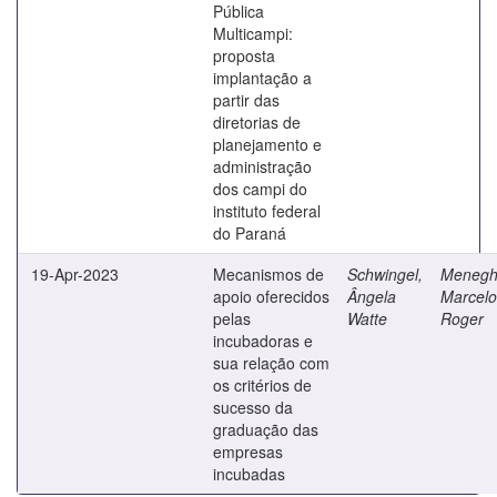
Pública
Multicampi:
proposta
implantação a
partir das
diretorias de
planejamento e
administração
dos campi do
instituto federal
do Paraná
19-Apr-2023
Mecanismos de
Schwingel,
Menegha
apoio oferecidos
Ângela
Marcelo
pelas
Watte
Roger
incubadoras e
sua relação com
os critérios de
sucesso da
graduação das
empresas
incubadas