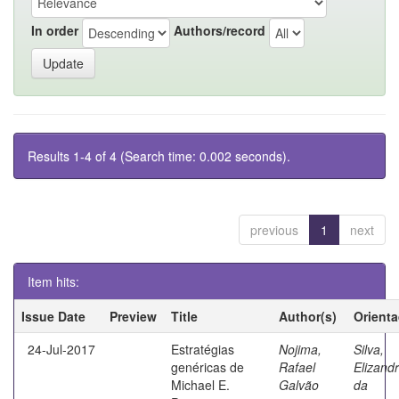
In order
Authors/record
Results 1-4 of 4 (Search time: 0.002 seconds).
previous
1
next
Item hits:
Issue Date
Preview
Title
Author(s)
Orient
24-Jul-2017
Estratégias
Nojima,
Silva,
genéricas de
Rafael
Elizand
Michael E.
Galvão
da