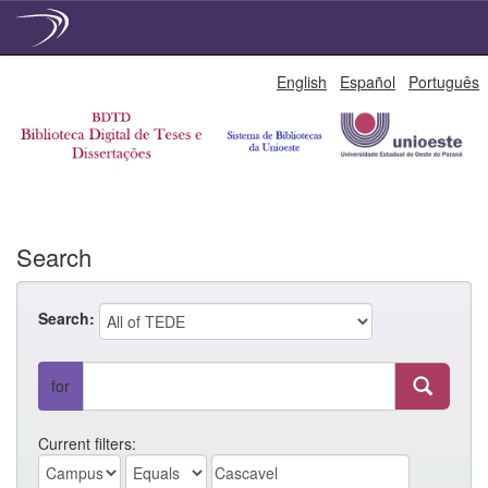
Skip
English
Español
Português
navigation
Search
Search:
for
Current filters: