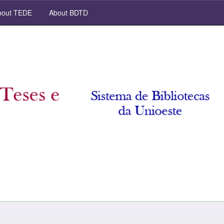
out TEDE
About BDTD