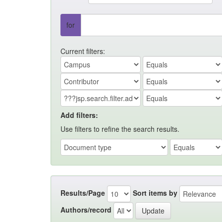
for
Current filters:
Add filters:
Use filters to refine the search results.
Results/Page
Sort items by
Authors/record