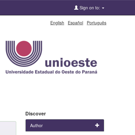
Sign on to:
English
Español
Português
Discover
Author