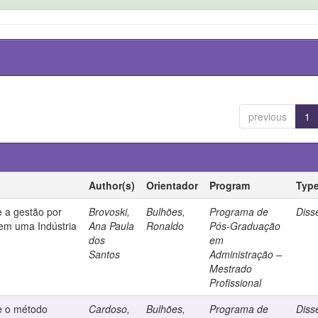
previous
1
Author(s)
Orientador
Program
Typ
e a gestão por
Brovoski,
Bulhões,
Programa de
Diss
em uma Indústria
Ana Paula
Ronaldo
Pós-Graduação
dos
em
Santos
Administração –
Mestrado
Profissional
e o método
Cardoso,
Bulhões,
Programa de
Diss