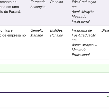
ramento da
Fernando
Ronaldo
Pós-Graduação
 caso em uma
Assunção
em
ste do Paraná.
Administração –
Mestrado
Profissional
onômica e
Gemelli,
Bulhões,
Programa de
Diss
ão de empresa no
Mariane
Ronaldo
Pós-Graduação
em
Administração –
Mestrado
Profissional