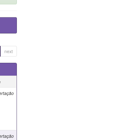
next
e
ertação
ertação