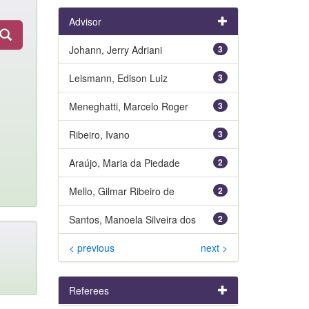
Advisor
Johann, Jerry Adriani
3
Leismann, Edison Luiz
3
Meneghatti, Marcelo Roger
3
Ribeiro, Ivano
3
Araújo, Maria da Piedade
2
Mello, Gilmar Ribeiro de
2
Santos, Manoela Silveira dos
2
< previous
next >
Referees