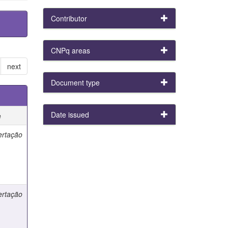
Contributor
CNPq areas
next
Document type
Date issued
e
ertação
ertação