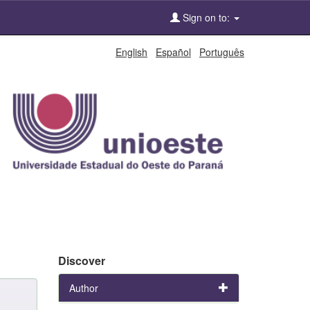
Sign on to:
English
Español
Português
Discover
Author