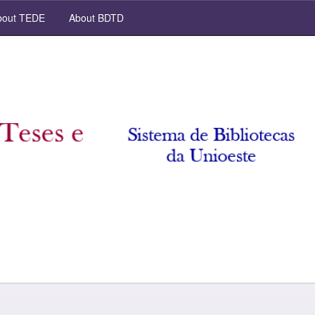
out TEDE
About BDTD