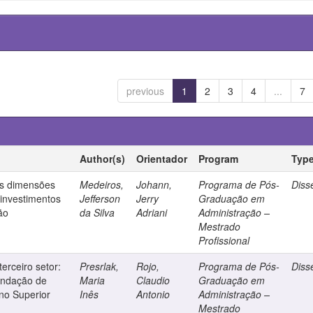
previous
1
2
3
4
...
7
Author(s)
Orientador
Program
Typ
as dimensões
Medeiros,
Johann,
Programa de Pós-
Diss
investimentos
Jefferson
Jerry
Graduação em
ão
da Silva
Adriani
Administração –
Mestrado
Profissional
erceiro setor:
Presrlak,
Rojo,
Programa de Pós-
Diss
undação de
Maria
Claudio
Graduação em
ino Superior
Inês
Antonio
Administração –
Mestrado