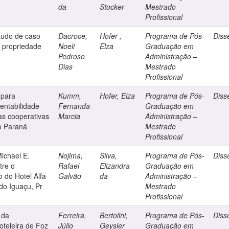
da
Stocker
Mestrado
Profissional
studo de caso
Dacroce,
Hofer ,
Programa de Pós-
Diss
 propriedade
Noeli
Elza
Graduação em
Pedroso
Administração –
Dias
Mestrado
Profissional
 para
Kumm,
Hofer, Elza
Programa de Pós-
Diss
tentabilidade
Fernanda
Graduação em
as cooperativas
Marcia
Administração –
do Paraná
Mestrado
Profissional
ichael E.
Nojima,
Silva,
Programa de Pós-
Diss
tre o
Rafael
Elizandra
Graduação em
 do Hotel Alfa
Galvão
da
Administração –
 do Iguaçu, Pr
Mestrado
Profissional
 da
Ferreira,
Bertolini,
Programa de Pós-
Diss
oteleira de Foz
Júlio
Geysler
Graduação em