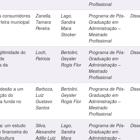
Profissional
s consumidores
Zanella,
Lago,
Programa de Pós-
Diss
 feira municipal
Tamara
Sandra
Graduação em
Pereira
Mara
Administração –
Stocker
Mestrado
Profissional
gitimidade do
Loch,
Bertolini,
Programa de Pós-
Diss
 de
Patricia
Geysler
Graduação em
s da
Rogis Flor
Administração –
Mestrado
Profissional
 adesão a um
Barboza,
Bertolini,
Programa de Pós-
Diss
ação do
Luiz
Geysler
Graduação em
ga funda no
Gustavo
Rogis Flor
Administração –
Santos
Mestrado
Profissional
ca: um estudo
Silva,
Lago,
Programa de Pós-
Diss
 financeira do
Alexandre
Sandra
Graduação em
icultura
Adilio Luiz
Mara
Administração –