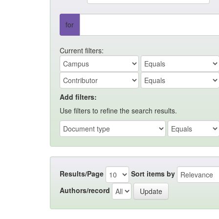
for
Current filters:
Add filters:
Use filters to refine the search results.
Results/Page
Sort items by
Authors/record