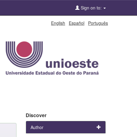
Sign on to:
English
Español
Português
Discover
Author