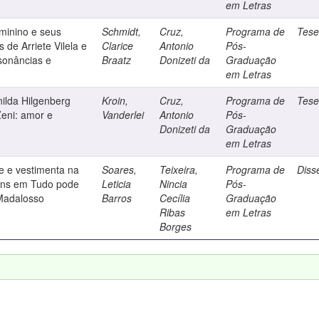
em Letras
minino e seus
Schmidt,
Cruz,
Programa de
Tes
 de Arriete Vilela e
Clarice
Antonio
Pós-
sonâncias e
Braatz
Donizeti da
Graduação
em Letras
nilda Hilgenberg
Kroin,
Cruz,
Programa de
Tes
Zeni: amor e
Vanderlei
Antonio
Pós-
Donizeti da
Graduação
em Letras
de e vestimenta na
Soares,
Teixeira,
Programa de
Diss
ens em Tudo pode
Leticia
Nincia
Pós-
Madalosso
Barros
Cecília
Graduação
Ribas
em Letras
Borges