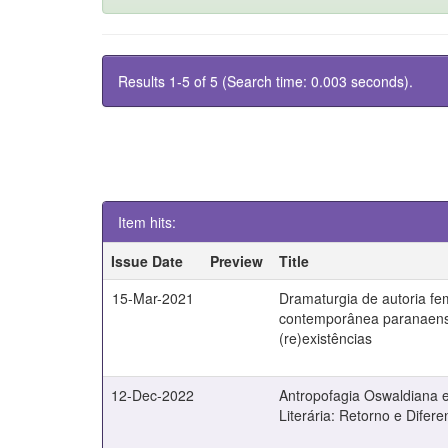
Results 1-5 of 5 (Search time: 0.003 seconds).
Item hits:
Issue Date
Preview
Title
15-Mar-2021
Dramaturgia de autoria fe
contemporânea paranaense
(re)existências
12-Dec-2022
Antropofagia Oswaldiana e
Literária: Retorno e Difer