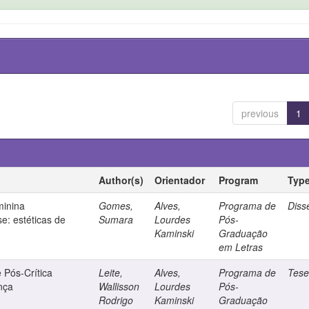
previous
1
Author(s)
Orientador
Program
Typ
minina
Gomes,
Alves,
Programa de
Diss
: estéticas de
Sumara
Lourdes
Pós-
Kaminski
Graduação
em Letras
 Pós-Crítica
Leite,
Alves,
Programa de
Tes
ença
Wallisson
Lourdes
Pós-
Rodrigo
Kaminski
Graduação