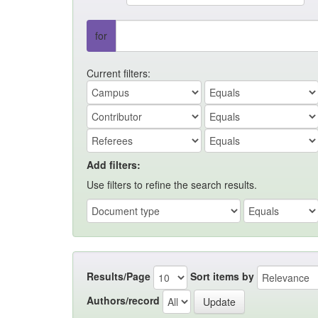
for
Current filters:
Add filters:
Use filters to refine the search results.
Results/Page
Sort items by
Authors/record