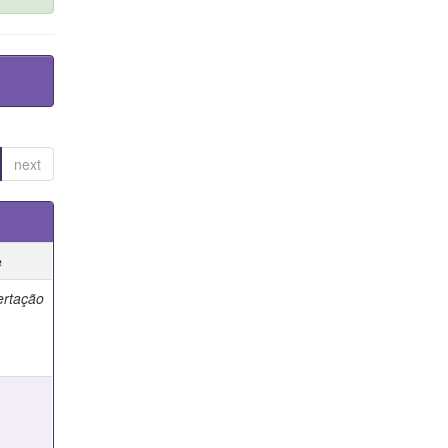
next
e
ertação
e