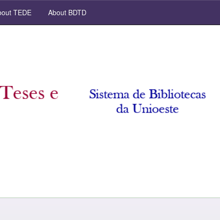
out TEDE
About BDTD