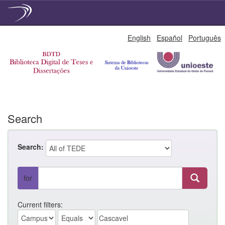
Skip
English
Español
Português
navigation
Search
Search:
for
Current filters: