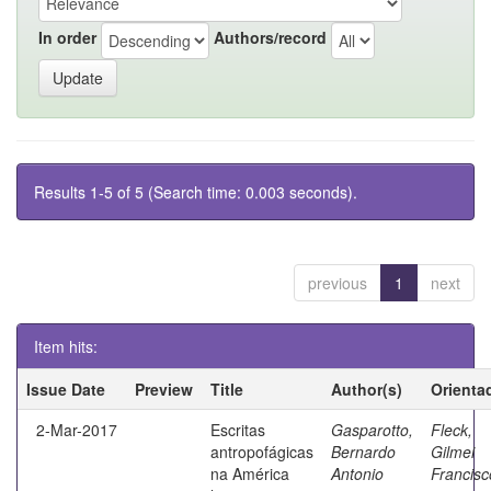
In order
Authors/record
Results 1-5 of 5 (Search time: 0.003 seconds).
previous
1
next
Item hits:
Issue Date
Preview
Title
Author(s)
Orienta
2-Mar-2017
Escritas
Gasparotto,
Fleck,
antropofágicas
Bernardo
Gilmei
na América
Antonio
Francisc