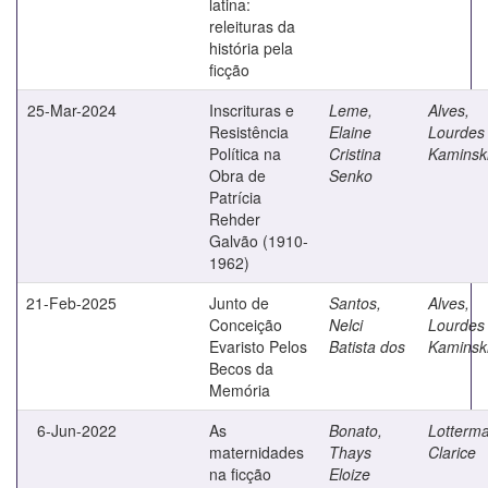
latina:
releituras da
história pela
ficção
25-Mar-2024
Inscrituras e
Leme,
Alves,
Resistência
Elaine
Lourdes
Política na
Cristina
Kaminsk
Obra de
Senko
Patrícia
Rehder
Galvão (1910-
1962)
21-Feb-2025
Junto de
Santos,
Alves,
Conceição
Nelci
Lourdes
Evaristo Pelos
Batista dos
Kaminsk
Becos da
Memória
6-Jun-2022
As
Bonato,
Lotterm
maternidades
Thays
Clarice
na ficção
Eloize