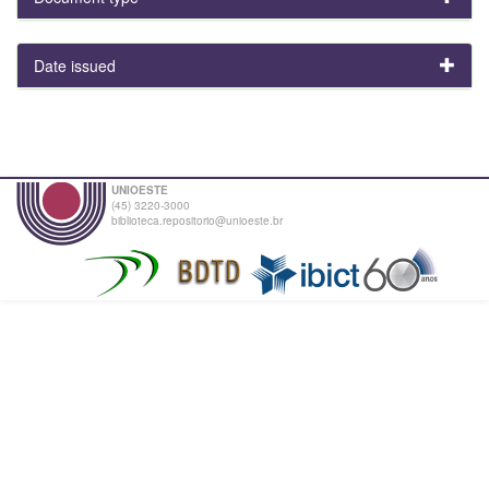
Date issued
UNIOESTE
(45) 3220-3000
biblioteca.repositorio@unioeste.br