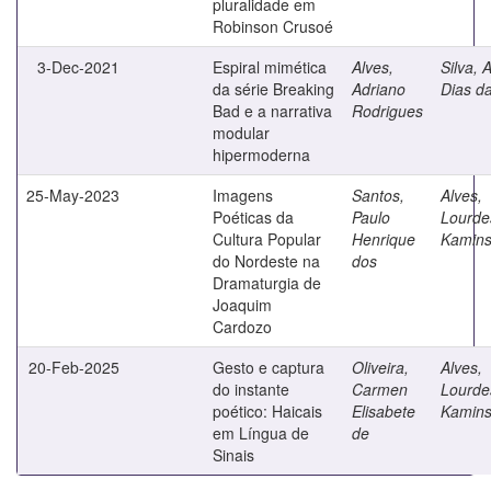
pluralidade em
Robinson Crusoé
3-Dec-2021
Espiral mimética
Alves,
Silva, A
da série Breaking
Adriano
Dias d
Bad e a narrativa
Rodrigues
modular
hipermoderna
25-May-2023
Imagens
Santos,
Alves,
Poéticas da
Paulo
Lourde
Cultura Popular
Henrique
Kamins
do Nordeste na
dos
Dramaturgia de
Joaquim
Cardozo
20-Feb-2025
Gesto e captura
Oliveira,
Alves,
do instante
Carmen
Lourde
poético: Haicais
Elisabete
Kamins
em Língua de
de
Sinais