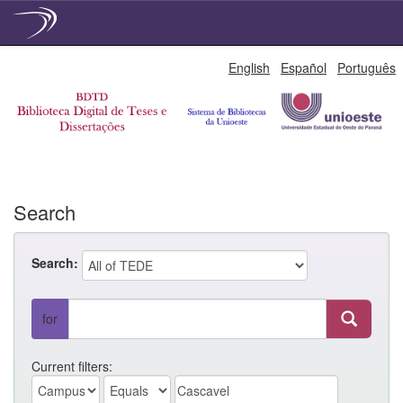
Skip
English
Español
Português
navigation
Search
Search:
for
Current filters: