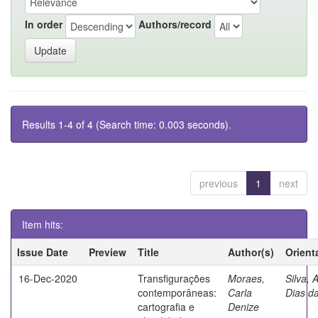
In order
Authors/record
Results 1-4 of 4 (Search time: 0.003 seconds).
previous
1
next
Item hits:
Issue Date
Preview
Title
Author(s)
Orient
16-Dec-2020
Transfigurações
Moraes,
Silva, A
contemporâneas:
Carla
Dias d
cartografia e
Denize