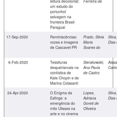
leitura decolonial:
Ferreira de
um estudo do
portunhol
selvagem na
fronteira Brasil-
Paraguai
17-Sep-2020
Reminiscências:
Prado, Silvia
Silva,
vozes e imagens
Maria
Dias
de Cascavel-PR
Soares do
6-Feb-2020
Tessituras
Sierakowski,
Aissa
despatriarcais na
Ana Paula
Carl
contística de
de Castro
Kate Chopin e de
Marina Colasanti
24-Apr-2020
O Enígma da
Lopes,
Silva,
Esfinge: a
Adriana
Dias
emergência do
Goreti de
mito Ulisses na
Oliveira
arte e no cinema