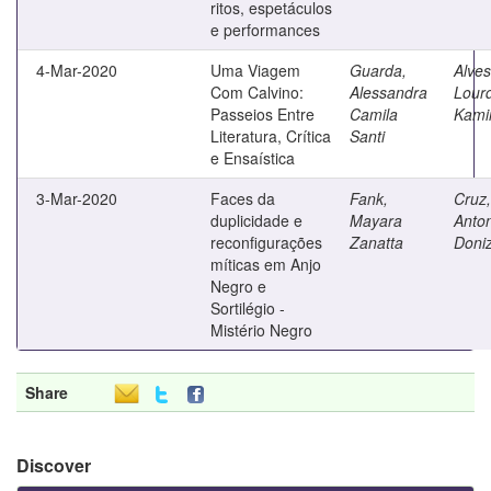
ritos, espetáculos
e performances
4-Mar-2020
Uma Viagem
Guarda,
Alves
Com Calvino:
Alessandra
Lour
Passeios Entre
Camila
Kami
Literatura, Crítica
Santi
e Ensaística
3-Mar-2020
Faces da
Fank,
Cruz,
duplicidade e
Mayara
Anto
reconfigurações
Zanatta
Doniz
míticas em Anjo
Negro e
Sortilégio -
Mistério Negro
Share
Discover