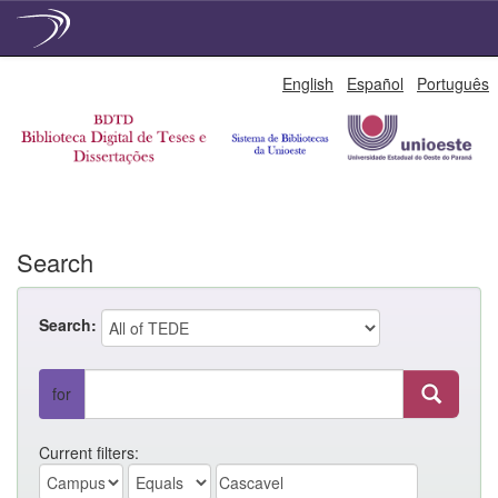
Skip
English
Español
Português
navigation
Search
Search:
for
Current filters: