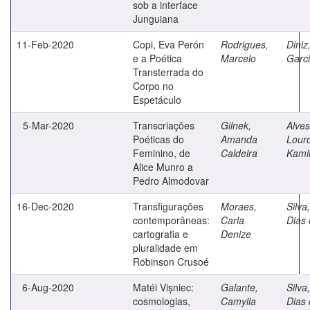
sob a interface
Junguiana
11-Feb-2020
Copi, Eva Perón
Rodrigues,
Diniz,
e a Poética
Marcelo
Garc
Transterrada do
Corpo no
Espetáculo
5-Mar-2020
Transcriações
Gilnek,
Alves
Poéticas do
Amanda
Lour
Feminino, de
Caldeira
Kami
Alice Munro a
Pedro Almodovar
16-Dec-2020
Transfigurações
Moraes,
Silva,
contemporâneas:
Carla
Dias
cartografia e
Denize
pluralidade em
Robinson Crusoé
6-Aug-2020
Matéi Vișniec:
Galante,
Silva,
cosmologias,
Camylla
Dias