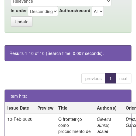
In order
Authors/record
Results 1-10 of 10 (Search time: 0.007 seconds).
previous
1
next
Item hits:
Issue Date
Preview
Title
Author(s)
Orie
10-Feb-2020
O fronteiriço
Oliveira
Diniz,
como
Júnior,
Garc
procedimento de
Josué