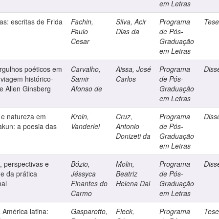
em Letras
s: escritas de Frida
Fachin,
Silva, Acir
Programa
Tes
Paulo
Dias da
de Pós-
Cesar
Graduação
em Letras
ergulhos poéticos em
Carvalho,
Aissa, José
Programa
Diss
viagem histórico-
Samir
Carlos
de Pós-
 e Allen Ginsberg
Afonso de
Graduação
em Letras
s e natureza em
Kroin,
Cruz,
Programa
Diss
akun: a poesia das
Vanderlei
Antonio
de Pós-
Donizeti da
Graduação
em Letras
, perspectivas e
Bózio,
Molin,
Programa
Diss
e da prática
Jéssyca
Beatriz
de Pós-
nal
Finantes do
Helena Dal
Graduação
Carmo
em Letras
 América latina:
Gasparotto,
Fleck,
Programa
Tes