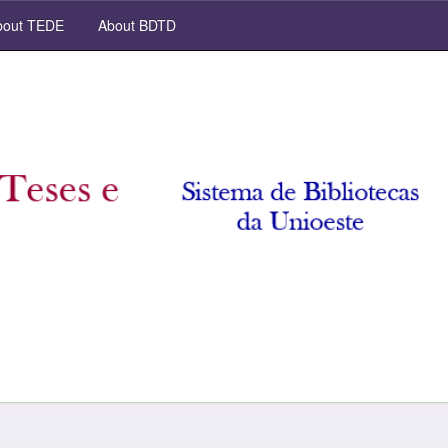
out TEDE
About BDTD