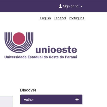
Sign on to:
English
Español
Português
Discover
Author