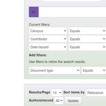
for
Current filters:
Add filters:
Use filters to refine the search results.
Results/Page
Sort items by
Authors/record