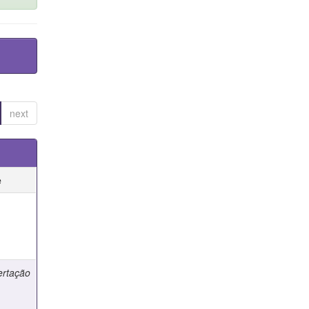
next
e
e
ertação