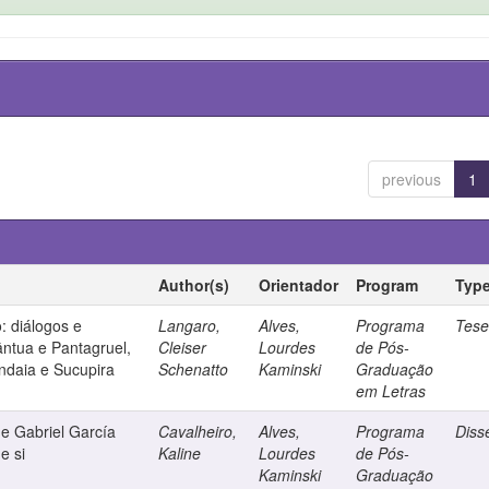
previous
1
Author(s)
Orientador
Program
Typ
: diálogos e
Langaro,
Alves,
Programa
Tes
ntua e Pantagruel,
Cleiser
Lourdes
de Pós-
ndaia e Sucupira
Schenatto
Kaminski
Graduação
em Letras
e Gabriel García
Cavalheiro,
Alves,
Programa
Diss
e si
Kaline
Lourdes
de Pós-
Kaminski
Graduação