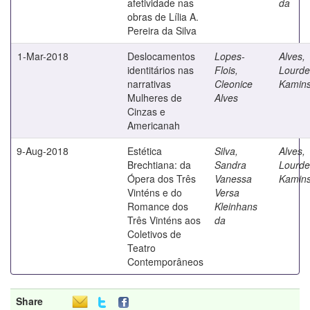
afetividade nas
da
obras de Lília A.
Pereira da Silva
1-Mar-2018
Deslocamentos
Lopes-
Alves,
identitários nas
Flois,
Lourde
narrativas
Cleonice
Kamins
Mulheres de
Alves
Cinzas e
Americanah
9-Aug-2018
Estética
Silva,
Alves,
Brechtiana: da
Sandra
Lourde
Ópera dos Três
Vanessa
Kamins
Vinténs e do
Versa
Romance dos
Kleinhans
Três Vinténs aos
da
Coletivos de
Teatro
Contemporâneos
Share