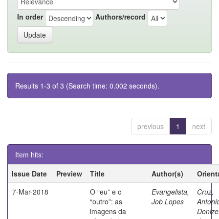
In order
Authors/record
Results 1-3 of 3 (Search time: 0.002 seconds).
previous
1
next
Item hits:
Issue Date
Preview
Title
Author(s)
Orient
7-Mar-2018
O “eu” e o
Evangelista,
Cruz,
“outro”: as
Job Lopes
Antoni
imagens da
Donize