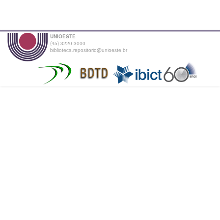
UNIOESTE
(45) 3220-3000
biblioteca.repositorio@unioeste.br