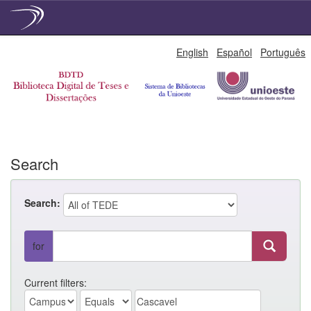
Skip
English
Español
Português
navigation
Search
Search:
for
Current filters: