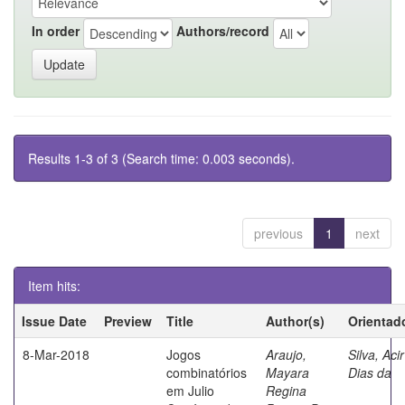
In order
Authors/record
Results 1-3 of 3 (Search time: 0.003 seconds).
previous
1
next
Item hits:
Issue Date
Preview
Title
Author(s)
Orientad
8-Mar-2018
Jogos
Araujo,
Silva, Acir
combinatórios
Mayara
Dias da
em Julio
Regina