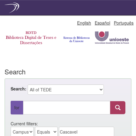
Skip
English
Español
Português
navigation
Search
Search:
for
Current filters: