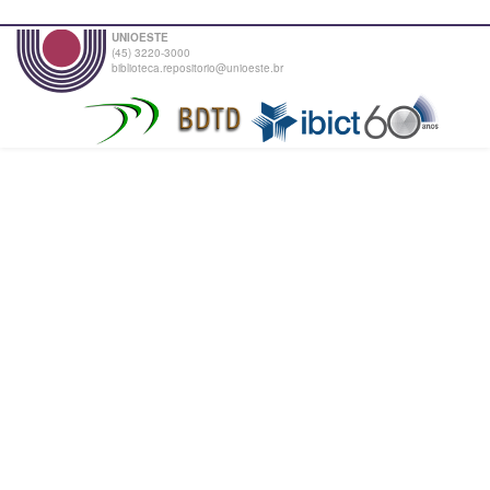
UNIOESTE
(45) 3220-3000
biblioteca.repositorio@unioeste.br