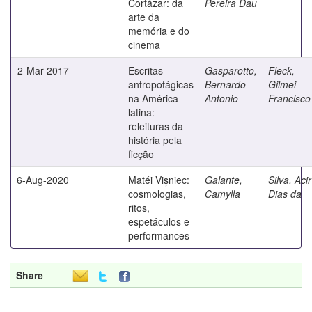
Cortázar: da
Pereira Dau
arte da
memória e do
cinema
2-Mar-2017
Escritas
Gasparotto,
Fleck,
antropofágicas
Bernardo
Gilmei
na América
Antonio
Francisco
latina:
releituras da
história pela
ficção
6-Aug-2020
Matéi Vișniec:
Galante,
Silva, Acir
cosmologias,
Camylla
Dias da
ritos,
espetáculos e
performances
Share