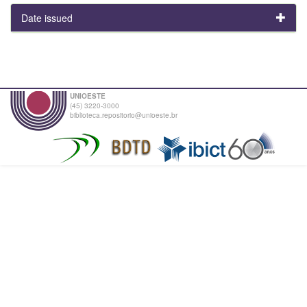
Date issued
UNIOESTE
(45) 3220-3000
biblioteca.repositorio@unioeste.br