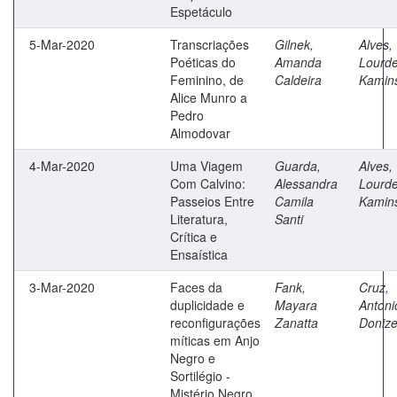
Espetáculo
5-Mar-2020
Transcriações
Gilnek,
Alves,
Poéticas do
Amanda
Lourd
Feminino, de
Caldeira
Kamins
Alice Munro a
Pedro
Almodovar
4-Mar-2020
Uma Viagem
Guarda,
Alves,
Com Calvino:
Alessandra
Lourd
Passeios Entre
Camila
Kamins
Literatura,
Santi
Crítica e
Ensaística
3-Mar-2020
Faces da
Fank,
Cruz,
duplicidade e
Mayara
Antoni
reconfigurações
Zanatta
Donize
míticas em Anjo
Negro e
Sortilégio -
Mistério Negro