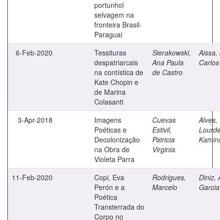
portunhol
selvagem na
fronteira Brasil-
Paraguai
6-Feb-2020
Tessituras
Sierakowski,
Aissa,
despatriarcais
Ana Paula
Carlos
na contística de
de Castro
Kate Chopin e
de Marina
Colasanti
3-Apr-2018
Imagens
Cuevas
Alves,
Poéticas e
Estivil,
Lourd
Decolonização
Patricia
Kamins
na Obra de
Virginia
Violeta Parra
11-Feb-2020
Copi, Eva
Rodrigues,
Diniz, 
Perón e a
Marcelo
Garcia
Poética
Transterrada do
Corpo no