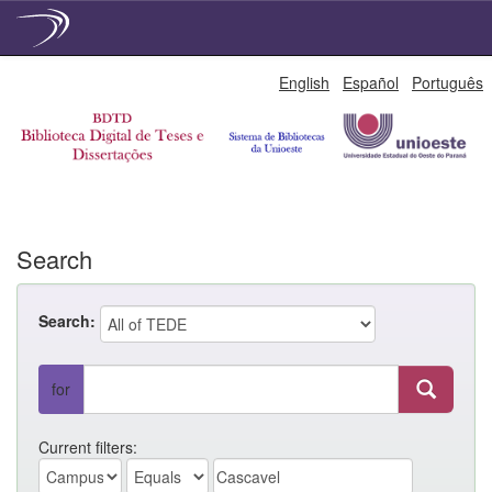
Skip
English
Español
Português
navigation
Search
Search:
for
Current filters: