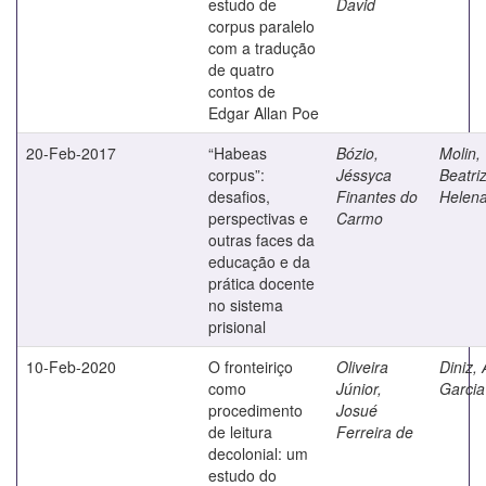
estudo de
David
corpus paralelo
com a tradução
de quatro
contos de
Edgar Allan Poe
20-Feb-2017
“Habeas
Bózio,
Molin,
corpus”:
Jéssyca
Beatri
desafios,
Finantes do
Helena
perspectivas e
Carmo
outras faces da
educação e da
prática docente
no sistema
prisional
10-Feb-2020
O fronteiriço
Oliveira
Diniz, 
como
Júnior,
Garcia
procedimento
Josué
de leitura
Ferreira de
decolonial: um
estudo do