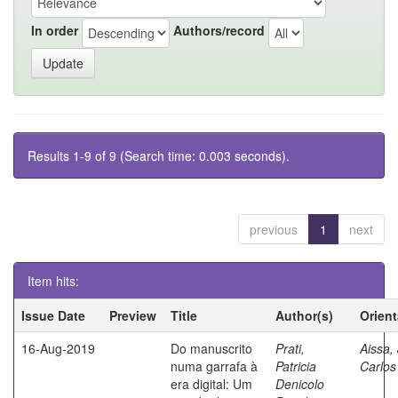
In order
Authors/record
Results 1-9 of 9 (Search time: 0.003 seconds).
previous
1
next
Item hits:
Issue Date
Preview
Title
Author(s)
Orien
16-Aug-2019
Do manuscrito
Prati,
Aissa,
numa garrafa à
Patricia
Carlos
era digital: Um
Denicolo