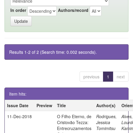
In order
Authors/record
Results 1-2 of 2 (Search time: 0.002 seconds).
previous
1
next
Item hits:
Issue Date
Preview
Title
Author(s)
Orien
11-Dec-2018
O Filho Eterno, de
Rodrigues,
Alves,
Cristovão Tezza:
Jessica
Lourd
Entrecruzamentos
Tomimitsu
Kamin