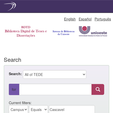
Skip
English
Español
Português
navigation
Search
Search:
for
Current filters: