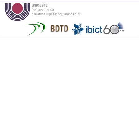
UNIOESTE
(45) 3220-3000
biblioteca.repositorio@unioeste.br