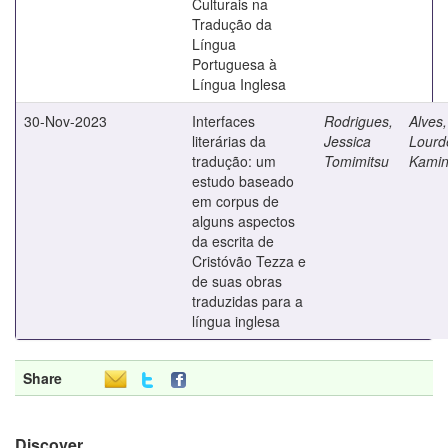
Culturais na
Tradução da
Língua
Portuguesa à
Língua Inglesa
30-Nov-2023
Interfaces
Rodrigues,
Alves,
literárias da
Jessica
Lourd
tradução: um
Tomimitsu
Kamin
estudo baseado
em corpus de
alguns aspectos
da escrita de
Cristóvão Tezza e
de suas obras
traduzidas para a
língua inglesa
Share
Discover