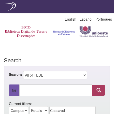
Skip
English
Español
Português
navigation
Search
Search:
for
Current filters: