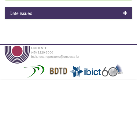
Date issued
UNIOESTE
(45) 3220-3000
biblioteca.repositorio@unioeste.br