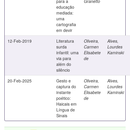
para a
Granetto
educação
mediada:
uma
cartografia
em devir
12-Feb-2019
Literatura
Oliveira,
Alves,
surda
Carmen
Lourdes
infantil: uma
Elisabete
Kaminski
via para
de
além do
silêncio
20-Feb-2025
Gesto e
Oliveira,
Alves,
captura do
Carmen
Lourdes
instante
Elisabete
Kaminski
poético:
de
Haicais em
Língua de
Sinais