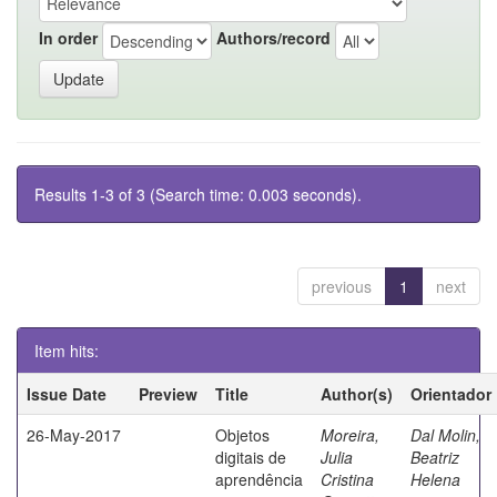
In order
Authors/record
Results 1-3 of 3 (Search time: 0.003 seconds).
previous
1
next
Item hits:
Issue Date
Preview
Title
Author(s)
Orientador
26-May-2017
Objetos
Moreira,
Dal Molin,
digitais de
Julia
Beatriz
aprendência
Cristina
Helena