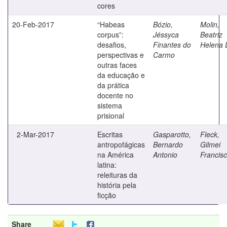
cores
20-Feb-2017
“Habeas
Bózio,
Molin,
corpus”:
Jéssyca
Beatriz
desafios,
Finantes do
Helena 
perspectivas e
Carmo
outras faces
da educação e
da prática
docente no
sistema
prisional
2-Mar-2017
Escritas
Gasparotto,
Fleck,
antropofágicas
Bernardo
Gilmei
na América
Antonio
Francis
latina:
releituras da
história pela
ficção
Share