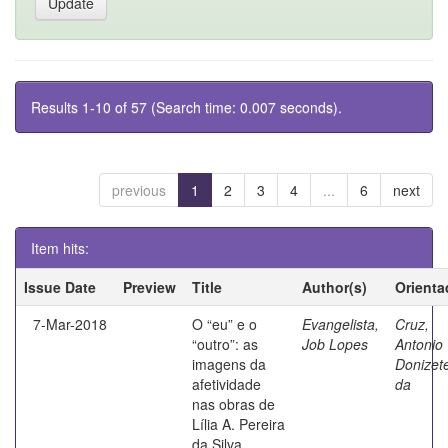
Results 1-10 of 57 (Search time: 0.007 seconds).
previous
1
2
3
4
...
6
next
Item hits:
Issue Date
Preview
Title
Author(s)
Orienta
7-Mar-2018
O “eu” e o
Evangelista,
Cruz,
“outro”: as
Job Lopes
Antonio
imagens da
Donizet
afetividade
da
nas obras de
Lília A. Pereira
da Silva