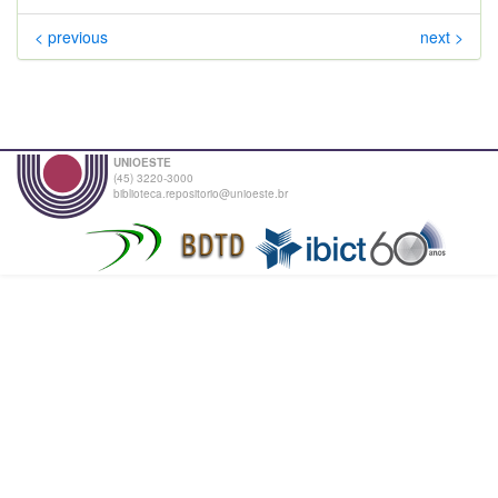
< previous
next >
UNIOESTE
(45) 3220-3000
biblioteca.repositorio@unioeste.br