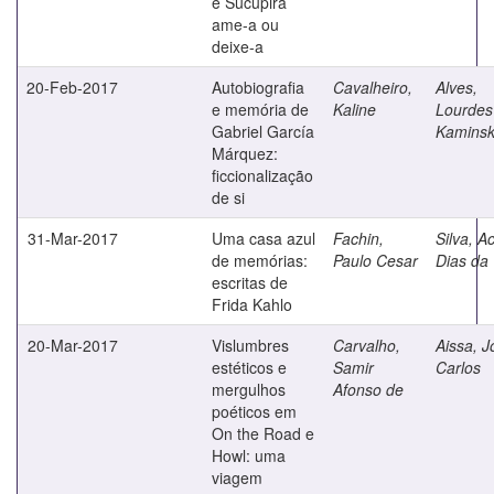
e Sucupira
ame-a ou
deixe-a
20-Feb-2017
Autobiografia
Cavalheiro,
Alves,
e memória de
Kaline
Lourdes
Gabriel García
Kaminsk
Márquez:
ficcionalização
de si
31-Mar-2017
Uma casa azul
Fachin,
Silva, Ac
de memórias:
Paulo Cesar
Dias da
escritas de
Frida Kahlo
20-Mar-2017
Vislumbres
Carvalho,
Aissa, J
estéticos e
Samir
Carlos
mergulhos
Afonso de
poéticos em
On the Road e
Howl: uma
viagem