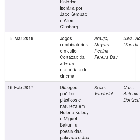
histórico-
literária por
Jack Kerouac
e Allen
Ginsberg
8-Mar-2018
Jogos
Araujo,
Silva, Ac
combinatórios
Mayara
Dias da
em Julio
Regina
Cortázar: da
Pereira Dau
arte da
memória e do
cinema
15-Feb-2017
Diálogos
Kroin,
Cruz,
poético-
Vanderlei
Antonio
plásticos e
Donizeti
natureza em
Helena Kolody
e Miguel
Bakun: a
poesia das
palavras e das