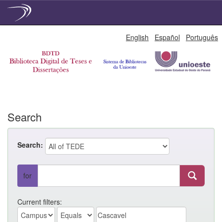
Skip
English
Español
Português
navigation
Search
Search:
for
Current filters: