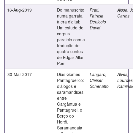
16-Aug-2019
Do manuscrito
Prati,
Aissa, J
numa garrafa
Patricia
Carlos
à era digital:
Denicolo
Um estudo de
David
corpus
paralelo com a
tradução de
quatro contos
de Edgar Allan
Poe
30-Mar-2017
Dias Gomes
Langaro,
Alves,
Pantagruélico:
Cleiser
Lourdes
diálogos e
Schenatto
Kaminsk
saramandices
entre
Gargântua e
Pantagruel, o
Berço do
Herói,
Saramandaia