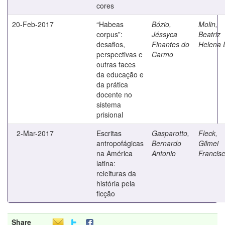
cores
20-Feb-2017
“Habeas
Bózio,
Molin,
corpus”:
Jéssyca
Beatriz
desafios,
Finantes do
Helena 
perspectivas e
Carmo
outras faces
da educação e
da prática
docente no
sistema
prisional
2-Mar-2017
Escritas
Gasparotto,
Fleck,
antropofágicas
Bernardo
Gilmei
na América
Antonio
Francis
latina:
releituras da
história pela
ficção
Share