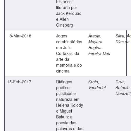
histórico-
literária por
Jack Kerouac
e Allen
Ginsberg
8-Mar-2018
Jogos
Araujo,
Silva, Ac
combinatórios
Mayara
Dias da
em Julio
Regina
Cortázar: da
Pereira Dau
arte da
memória e do
cinema
15-Feb-2017
Diálogos
Kroin,
Cruz,
poético-
Vanderlei
Antonio
plásticos e
Donizeti
natureza em
Helena Kolody
e Miguel
Bakun: a
poesia das
palavras e das