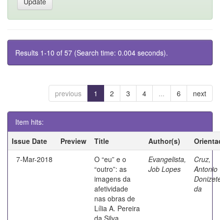
Results 1-10 of 57 (Search time: 0.004 seconds).
previous
1
2
3
4
...
6
next
Item hits:
Issue Date
Preview
Title
Author(s)
Orienta
7-Mar-2018
O “eu” e o
Evangelista,
Cruz,
“outro”: as
Job Lopes
Antonio
imagens da
Donizet
afetividade
da
nas obras de
Lília A. Pereira
da Silva