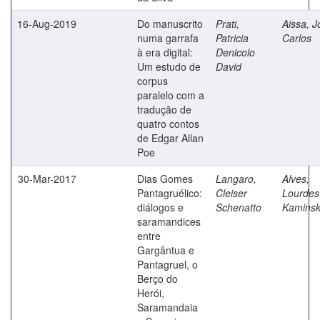
16-Aug-2019
Do manuscrito
Prati,
Aissa, J
numa garrafa
Patricia
Carlos
à era digital:
Denicolo
Um estudo de
David
corpus
paralelo com a
tradução de
quatro contos
de Edgar Allan
Poe
30-Mar-2017
Dias Gomes
Langaro,
Alves,
Pantagruélico:
Cleiser
Lourdes
diálogos e
Schenatto
Kaminsk
saramandices
entre
Gargântua e
Pantagruel, o
Berço do
Herói,
Saramandaia