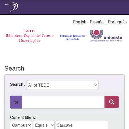
Skip
English
Español
Português
navigation
Search
Search:
for
Current filters: