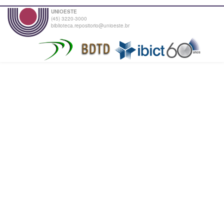
UNIOESTE
(45) 3220-3000
biblioteca.repositorio@unioeste.br