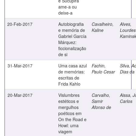
e Sucupira
ame-a ou
deixe-a
20-Feb-2017
Autobiografia
Cavalheiro,
Alves,
e memória de
Kaline
Lourdes
Gabriel García
Kaminsk
Márquez:
ficcionalização
de si
31-Mar-2017
Uma casa azul
Fachin,
Silva, Ac
de memórias:
Paulo Cesar
Dias da
escritas de
Frida Kahlo
20-Mar-2017
Vislumbres
Carvalho,
Aissa, J
estéticos e
Samir
Carlos
mergulhos
Afonso de
poéticos em
On the Road e
Howl: uma
viagem