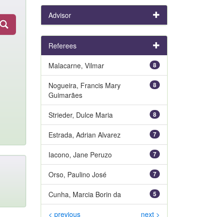
Advisor
Referees
Malacarne, Vilmar
8
Nogueira, Francis Mary
8
Guimarães
Strieder, Dulce Maria
8
Estrada, Adrian Alvarez
7
Iacono, Jane Peruzo
7
Orso, Paulino José
7
Cunha, Marcia Borin da
5
< previous
next >