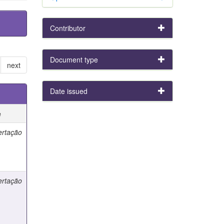
Contributor
Document type
next
Date issued
e
ertação
ertação