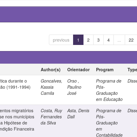
previous
1
2
3
4
...
22
Author(s)
Orientador
Program
Typ
tica durante o
Goncalves,
Orso ,
Programa de
Diss
ião (1991-1994)
Kassia
Paulino
Pós-
Camila
José
Graduação
em Educação
ntos migratórios
Costa, Ruy
Asta, Denis
Programa de
Diss
ise nos municípios
Fernandes
Dall
Pós-
da Hipótese de
da Silva
Graduação
ndição Financeira
em
Contabilidade