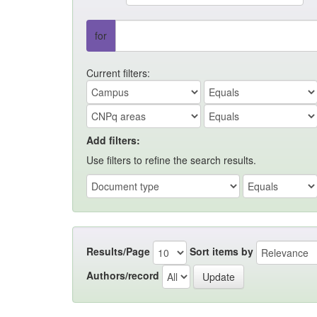
for
Current filters:
Add filters:
Use filters to refine the search results.
Results/Page
Sort items by
Authors/record