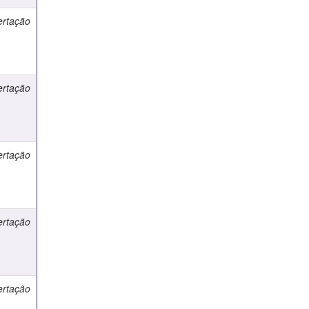
ertação
ertação
ertação
ertação
ertação