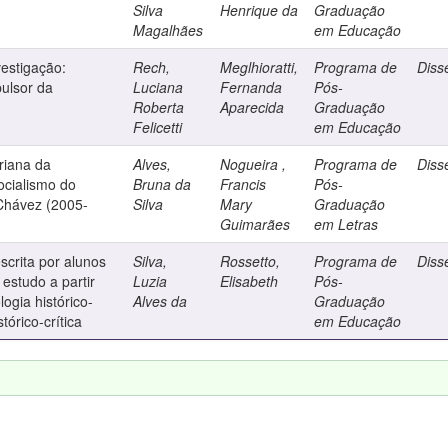
Silva
Henrique da
Graduação
Magalhães
em Educação
vestigação:
Rech,
Meglhioratti,
Programa de
Diss
pulsor da
Luciana
Fernanda
Pós-
Roberta
Aparecida
Graduação
Felicetti
em Educação
riana da
Alves,
Nogueira ,
Programa de
Diss
cialismo do
Bruna da
Francis
Pós-
Chávez (2005-
Silva
Mary
Graduação
Guimarães
em Letras
escrita por alunos
Silva,
Rossetto,
Programa de
Diss
 estudo a partir
Luzia
Elisabeth
Pós-
logia histórico-
Alves da
Graduação
tórico-crítica
em Educação