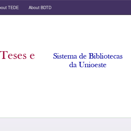
out TEDE
About BDTD