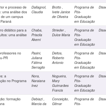
ior e processo de
Dallagnol,
Brotto ,
Programa de
Diss
: uma análise dos
Claudia
Ivete Janice
Pós-
s de um campus
de Oliveira
Graduação
o Paraná
em Educação
vro didático para a
Chaba,
Strieder ,
Programa de
Diss
ltos: uma análise
Priscila
Dulce Maria
Pós-
Akemi
Graduação
em Educação
professores no
Pasini,
Deitos,
Programa de
Diss
çu-PR
Juliana
Roberto
Pós-
Fátima
Antonio
Graduação
Serraglio
em Educação
es: a
Nora,
Nogueira,
Programa de
Diss
cação no Programa
Naraiana
Mary
Pós-
Inez
Guimarães
Graduação
Francis
em Educação
ação: formação
Debiazi ,
Conceição,
Programa de
Diss
ana
Marcia da
Gilmar
Pós-