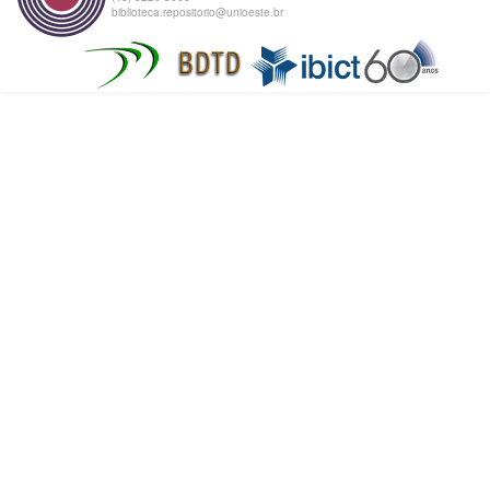
biblioteca.repositorio@unioeste.br