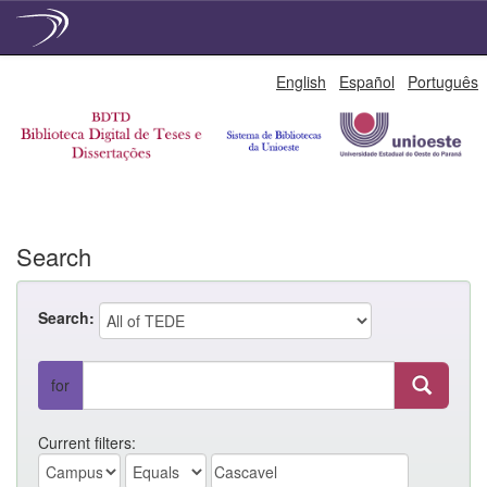
Skip
English
Español
Português
navigation
Search
Search:
for
Current filters: