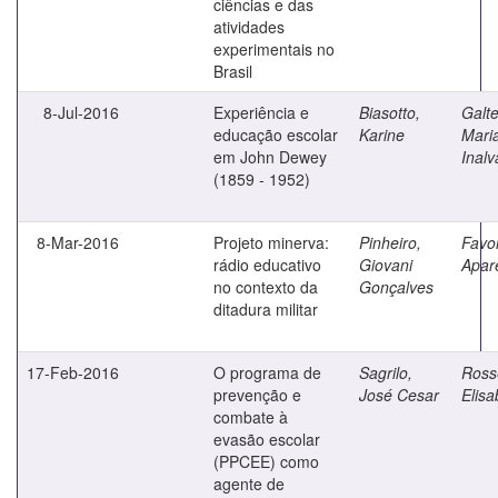
ciências e das
atividades
experimentais no
Brasil
8-Jul-2016
Experiência e
Biasotto,
Galte
educação escolar
Karine
Mari
em John Dewey
Inalv
(1859 - 1952)
8-Mar-2016
Projeto minerva:
Pinheiro,
Favo
rádio educativo
Giovani
Apar
no contexto da
Gonçalves
ditadura militar
17-Feb-2016
O programa de
Sagrilo,
Ross
prevenção e
José Cesar
Elisa
combate à
evasão escolar
(PPCEE) como
agente de