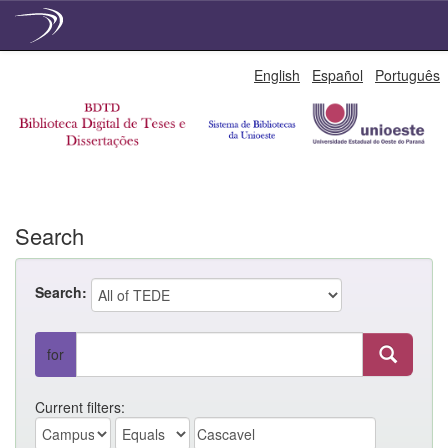
Skip
English
Español
Português
navigation
Search
Search:
for
Current filters: