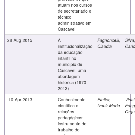
atuam nos cursos
de secretariado e
técnico
administrativo em
Cascavel
28-Aug-2015
A
Pagnoncelli,
Silva
institucionalização
Claudia
Carl
da educação
infantil no
município de
Cascavel: uma
abordagem
histórica (1970-
2013)
10-Apr-2013
Conhecimento
Pfeffer,
Viriat
científico e
Ivanir Maria
Edag
relações
Orqu
pedagógicas:
instrumento de
trabalho do