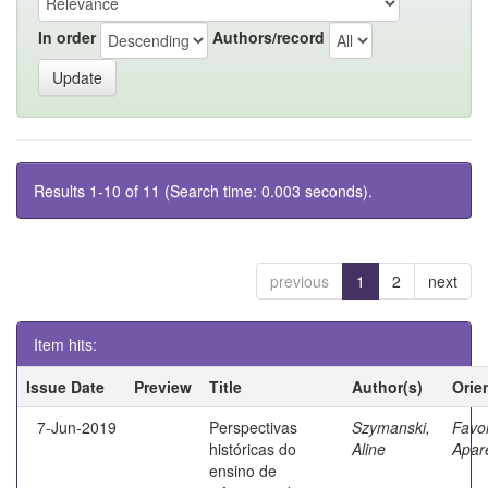
In order
Authors/record
Results 1-10 of 11 (Search time: 0.003 seconds).
previous
1
2
next
Item hits:
Issue Date
Preview
Title
Author(s)
Orie
7-Jun-2019
Perspectivas
Szymanski,
Favo
históricas do
Aline
Apar
ensino de