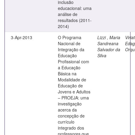
inclusão
educacional: uma
análise de
resultados (2011-
2014)
3-Apr-2013
O Programa
Lizzi , Maria
Viriat
Nacional de
Sandreana
Edag
Integração da
Salvador da
Orqu
Educação
Silva
Profissional com
a Educação
Básica na
Modalidade de
Educação de
Jovens e Adultos
– PROEJA: uma
investigação
acerca da
concepção de
currículo
integrado dos
professores que