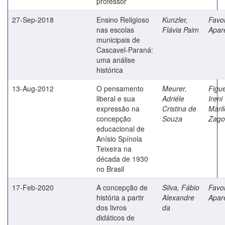
professor
27-Sep-2018
Ensino Religioso
Kunzler,
Favo
nas escolas
Flávia Paim
Apar
municipais de
Cascavel-Paraná:
uma análise
histórica
13-Aug-2012
O pensamento
Meurer,
Figue
liberal e sua
Adriéle
Ireni
expressão na
Cristina de
Mari
concepção
Souza
Zago
educacional de
Anísio Spínola
Teixeira na
década de 1930
no Brasil
17-Feb-2020
A concepção de
Silva, Fábio
Favo
história a partir
Alexandre
Apar
dos livros
da
didáticos de