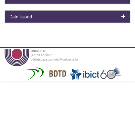
Date issued
UNIOESTE
(45) 3220-3000
biblioteca.repositorio@unioeste.br