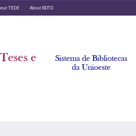
out TEDE
About BDTD