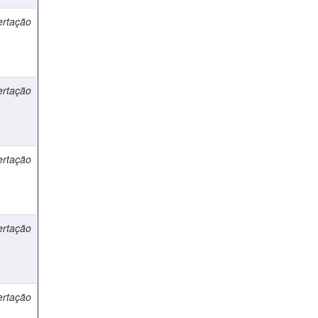
ertação
ertação
ertação
ertação
ertação