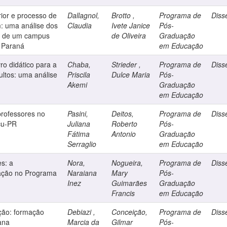
ior e processo de
Dallagnol,
Brotto ,
Programa de
Diss
: uma análise dos
Claudia
Ivete Janice
Pós-
s de um campus
de Oliveira
Graduação
o Paraná
em Educação
vro didático para a
Chaba,
Strieder ,
Programa de
Diss
ltos: uma análise
Priscila
Dulce Maria
Pós-
Akemi
Graduação
em Educação
professores no
Pasini,
Deitos,
Programa de
Diss
çu-PR
Juliana
Roberto
Pós-
Fátima
Antonio
Graduação
Serraglio
em Educação
es: a
Nora,
Nogueira,
Programa de
Diss
cação no Programa
Naraiana
Mary
Pós-
Inez
Guimarães
Graduação
Francis
em Educação
ação: formação
Debiazi ,
Conceição,
Programa de
Diss
ana
Marcia da
Gilmar
Pós-