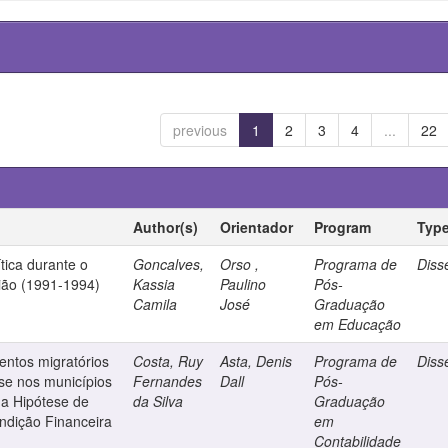
previous
1
2
3
4
...
22
Author(s)
Orientador
Program
Typ
tica durante o
Goncalves,
Orso ,
Programa de
Diss
ião (1991-1994)
Kassia
Paulino
Pós-
Camila
José
Graduação
em Educação
ntos migratórios
Costa, Ruy
Asta, Denis
Programa de
Diss
ise nos municípios
Fernandes
Dall
Pós-
da Hipótese de
da Silva
Graduação
ndição Financeira
em
Contabilidade