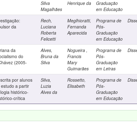
Silva
Henrique da
Graduação
Magalhães
em Educação
vestigação:
Rech,
Meglhioratti,
Programa de
Diss
pulsor da
Luciana
Fernanda
Pós-
Roberta
Aparecida
Graduação
Felicetti
em Educação
riana da
Alves,
Nogueira ,
Programa de
Diss
cialismo do
Bruna da
Francis
Pós-
Chávez (2005-
Silva
Mary
Graduação
Guimarães
em Letras
escrita por alunos
Silva,
Rossetto,
Programa de
Diss
 estudo a partir
Luzia
Elisabeth
Pós-
logia histórico-
Alves da
Graduação
tórico-crítica
em Educação