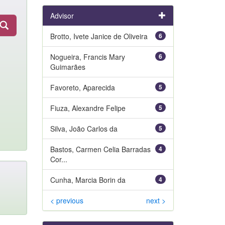
Advisor
Brotto, Ivete Janice de Oliveira
6
Nogueira, Francis Mary
6
Guimarães
Favoreto, Aparecida
5
Fiuza, Alexandre Felipe
5
Silva, João Carlos da
5
Bastos, Carmen Celia Barradas
4
Cor...
Cunha, Marcia Borin da
4
< previous
next >