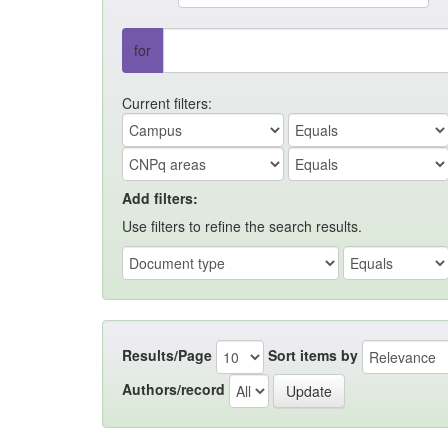
for
Current filters:
Add filters:
Use filters to refine the search results.
Results/Page
Sort items by
Authors/record