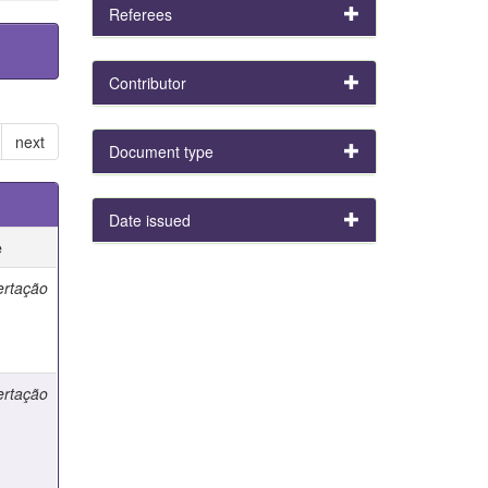
Referees
Contributor
next
Document type
Date issued
e
ertação
ertação