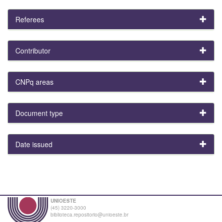
Referees
Contributor
CNPq areas
Document type
Date issued
UNIOESTE
(45) 3220-3000
biblioteca.repositorio@unioeste.br