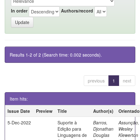
In order
Authors/record
Results 1-2 of 2 (Search time: 0.002 seconds).
previous
1
next
Item hits:
Issue Date
Preview
Title
Author(s)
Orientado
5-Dec-2022
Suporte à
Barros,
Assunção,
Edição para
Djonathan
Wesley
Linguagens de
Douglas
Klewerton