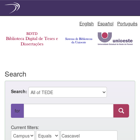
Skip
English
Español
Português
navigation
Search
Search:
for
Current filters: