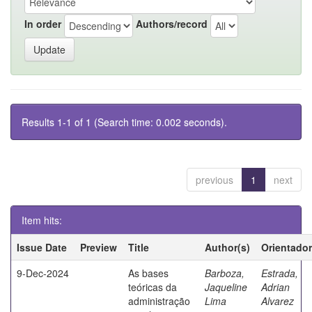
In order
Authors/record
Results 1-1 of 1 (Search time: 0.002 seconds).
previous
1
next
Item hits:
Issue Date
Preview
Title
Author(s)
Orientador
9-Dec-2024
As bases
Barboza,
Estrada,
teóricas da
Jaqueline
Adrian
administração
Lima
Alvarez