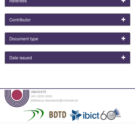
Referees
Contributor
Document type
Date issued
UNIOESTE
(45) 3220-3000
biblioteca.repositorio@unioeste.br