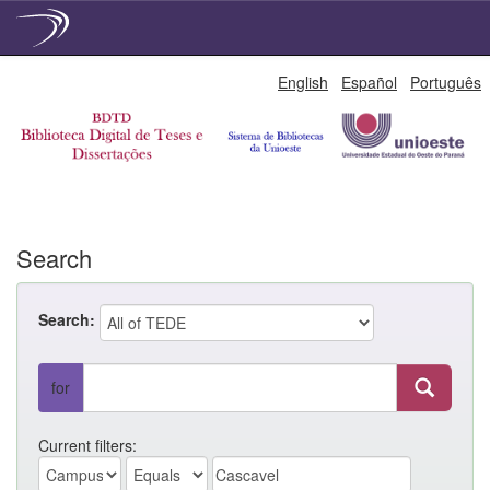
Skip
English
Español
Português
navigation
Search
Search:
for
Current filters: