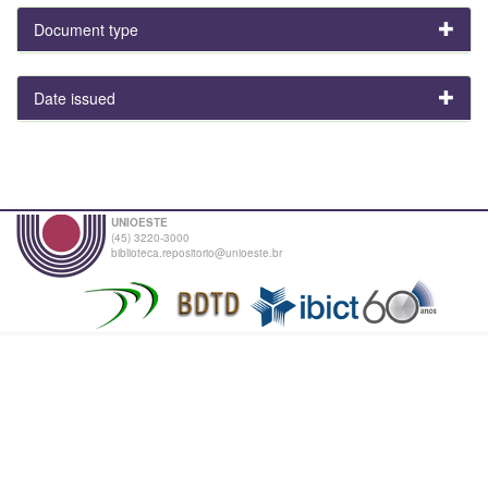
Document type
Date issued
UNIOESTE
(45) 3220-3000
biblioteca.repositorio@unioeste.br