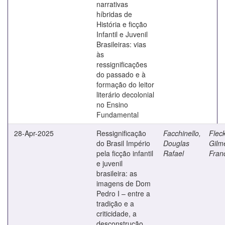
narrativas
híbridas de
História e ficção
Infantil e Juvenil
Brasileiras: vias
às
ressignificações
do passado e à
formação do leitor
literário decolonial
no Ensino
Fundamental
28-Apr-2025
Ressignificação
Facchinello,
Fleck
do Brasil Império
Douglas
Gilm
pela ficção infantil
Rafael
Fran
e juvenil
brasileira: as
imagens de Dom
Pedro I – entre a
tradição e a
criticidade, a
desconstrução