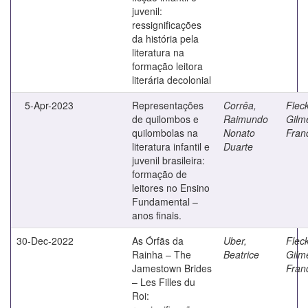
juvenil:
ressignificações
da história pela
literatura na
formação leitora
literária decolonial
5-Apr-2023
Representações
Corrêa,
Fleck
de quilombos e
Raimundo
Gilm
quilombolas na
Nonato
Fran
literatura infantil e
Duarte
juvenil brasileira:
formação de
leitores no Ensino
Fundamental –
anos finais.
30-Dec-2022
As Órfãs da
Uber,
Fleck
Rainha – The
Beatrice
Gilm
Jamestown Brides
Fran
– Les Filles du
Roi: