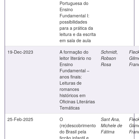
Portuguesa do
Ensino
Fundamental I:
possibilidades
para a prática da
leitura e da escrita
em sala de aula
19-Dec-2023
A formação do
Schmidt,
Fleck
leitor literário no
Robson
Gilm
Ensino
Rosa
Fran
Fundamental –
anos finais:
Leituras de
romances
históricos em
Oficinas Literárias
Temáticas
25-Feb-2025
O
Sant Ana,
Fleck
(re)descobrimento
Michele de
Gilm
do Brasil pela
Fátima
Fran
ficção infantil e