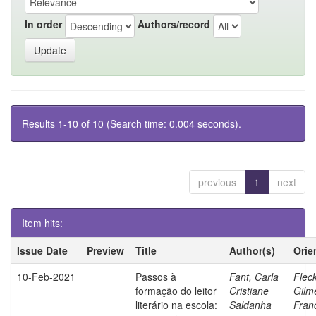
In order
Authors/record
Results 1-10 of 10 (Search time: 0.004 seconds).
previous
1
next
Item hits:
Issue Date
Preview
Title
Author(s)
Orie
10-Feb-2021
Passos à
Fant, Carla
Fleck
formação do leitor
Cristiane
Gilm
literário na escola:
Saldanha
Fran