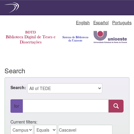
Skip
English
Español
Português
navigation
Search
Search:
for
Current filters: