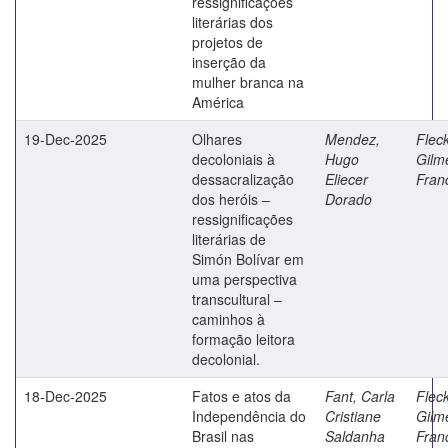
ressignificações
literárias dos
projetos de
inserção da
mulher branca na
América
19-Dec-2025
Olhares
Mendez,
Fleck
decoloniais à
Hugo
Gilm
dessacralização
Eliecer
Fran
dos heróis –
Dorado
ressignificações
literárias de
Simón Bolívar em
uma perspectiva
transcultural –
caminhos à
formação leitora
decolonial.
18-Dec-2025
Fatos e atos da
Fant, Carla
Fleck
Independência do
Cristiane
Gilm
Brasil nas
Saldanha
Fran