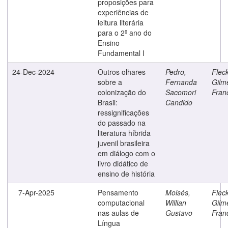
proposições para
experiências de
leitura literária
para o 2º ano do
Ensino
Fundamental I
24-Dec-2024
Outros olhares
Pedro,
Fleck
sobre a
Fernanda
Gilm
colonização do
Sacomori
Fran
Brasil:
Candido
ressignificações
do passado na
literatura híbrida
juvenil brasileira
em diálogo com o
livro didático de
ensino de história
7-Apr-2025
Pensamento
Moisés,
Fleck
computacional
Willian
Gilm
nas aulas de
Gustavo
Fran
Língua