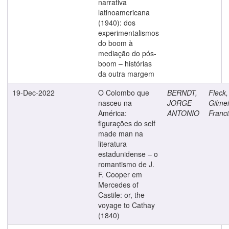
narrativa
latinoamericana
(1940): dos
experimentalismos
do boom à
mediação do pós-
boom – histórias
da outra margem
19-Dec-2022
O Colombo que
BERNDT,
Fleck,
nasceu na
JORGE
Gilmei
América:
ANTONIO
Franc
figurações do self
made man na
literatura
estadunidense – o
romantismo de J.
F. Cooper em
Mercedes of
Castile: or, the
voyage to Cathay
(1840)