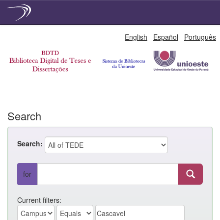
Skip
English
Español
Português
navigation
Search
Search:
for
Current filters: