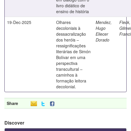
livro didático de
ensino de história
19-Dec-2025
Olhares
Mendez,
Fleck,
decoloniais à
Hugo
Gilmei
dessacralização
Eliecer
Franc
dos heróis –
Dorado
ressignificações
literárias de Simón
Bolívar em uma
perspectiva
transcultural –
caminhos à
formação leitora
decolonial.
Share
Discover