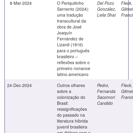
8-Mar-2024
O Periquitinho
Del Pozo
Fleck,
Sarnento (2024):
González,
Gilmei
uma tradução
Leila Shaí
Franc
transcultural da
obra de José
Joaquín
Fernández de
Lizardi (1816)
para o português
brasileiro –
reflexões sobre o
primeiro romance
latino-americano
24-Dec-2024
Outros olhares
Pedro,
Fleck,
sobre a
Fernanda
Gilmei
colonização do
Sacomori
Franc
Brasil:
Candido
ressignificações
do passado na
literatura híbrida
juvenil brasileira
em diálogo com o