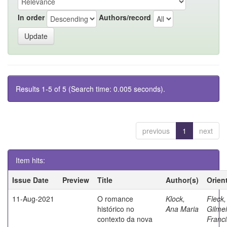
In order
Authors/record
Results 1-5 of 5 (Search time: 0.005 seconds).
previous
1
next
Item hits:
Issue Date
Preview
Title
Author(s)
Orien
11-Aug-2021
O romance
Klock,
Fleck,
histórico no
Ana Maria
Gilmei
contexto da nova
Franc