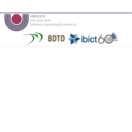
UNIOESTE
(45) 3220-3000
biblioteca.repositorio@unioeste.br