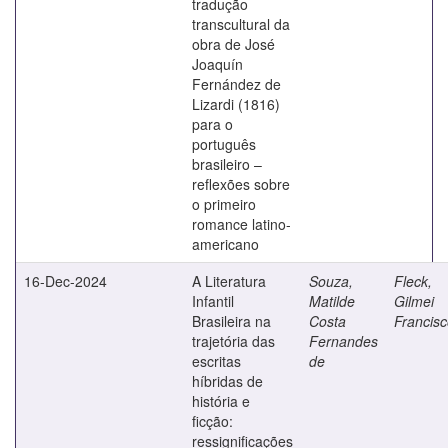
tradução
transcultural da
obra de José
Joaquín
Fernández de
Lizardi (1816)
para o
português
brasileiro –
reflexões sobre
o primeiro
romance latino-
americano
16-Dec-2024
A Literatura
Souza,
Fleck,
Infantil
Matilde
Gilmei
Brasileira na
Costa
Francis
trajetória das
Fernandes
escritas
de
híbridas de
história e
ficção:
ressignificações