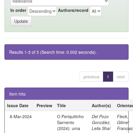
In order
Authors/record
Results 1-3 of 3 (Search time: 0.002 seconds).
previous
1
next
Item hits:
Issue Date
Preview
Title
Author(s)
Orienta
8-Mar-2024
O Periquitinho
Del Pozo
Fleck,
Sarnento
González,
Gilmei
(2024): uma
Leila Shaí
Francis