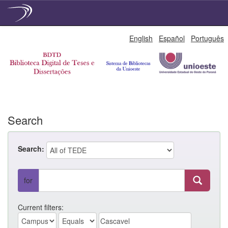
Skip
English
Español
Português
navigation
Search
Search:
for
Current filters: