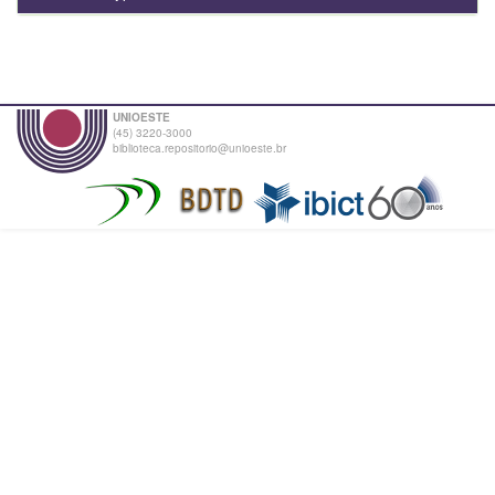
UNIOESTE
(45) 3220-3000
biblioteca.repositorio@unioeste.br