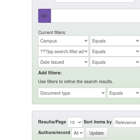
for
Current filters:
Add filters:
Use filters to refine the search results.
Results/Page
Sort items by
Authors/record