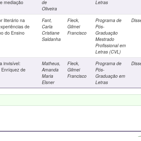
de mediação
de
Letras
Oliveira
 literário na
Fant,
Fleck,
Programa de
Diss
experiências de
Carla
Gilmei
Pós-
ano do Ensino
Cristiane
Francisco
Graduação
Saldanha
Mestrado
Profissional em
Letras (CVL)
 invisível:
Matheus,
Fleck,
Programa de
Diss
z Enríquez de
Amanda
Gilmei
Pós-
Maria
Francisco
Graduação em
Elsner
Letras