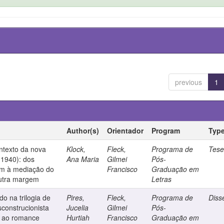
previous
1
Author(s)
Orientador
Program
Typ
ntexto da nova
Klock,
Fleck,
Programa de
Tes
(1940): dos
Ana Maria
Gilmei
Pós-
om à mediação do
Francisco
Graduação em
outra margem
Letras
o na trilogia de
Pires,
Fleck,
Programa de
Diss
sconstrucionista
Jucelia
Gilmei
Pós-
o ao romance
Hurtiah
Francisco
Graduação em