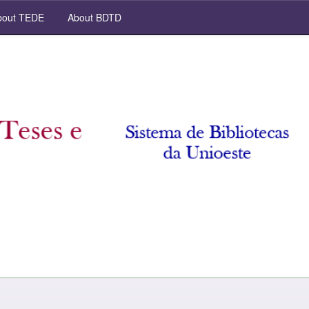
out TEDE
About BDTD