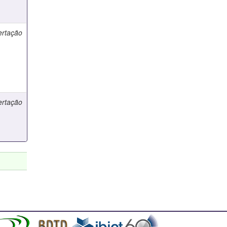
ertação
ertação