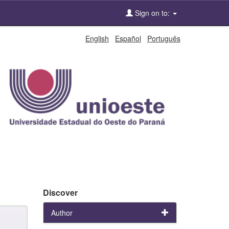
Sign on to:
English
Español
Português
Discover
Author