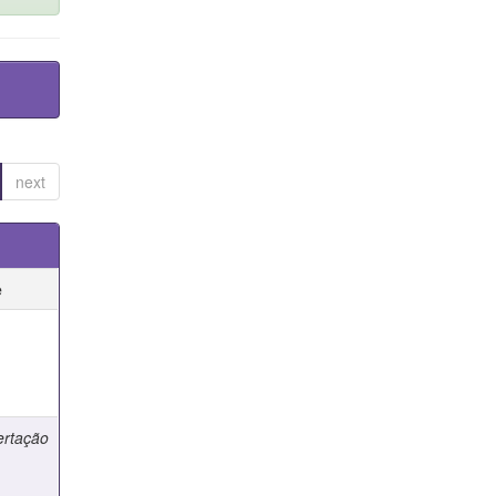
next
e
e
ertação