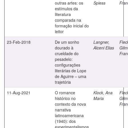
outras artes: os
Spiess
Fran
estímulos da
literatura
comparada na
formação inicial do
leitor
23-Feb-2018
De um sonho
Langner,
Flec
dourado à
Alceni Elias
Gilm
crueldade do
Fran
pesadelo:
configurações
literárias de Lope
de Aguirre – uma
trajetória
11-Aug-2021
O romance
Klock, Ana
Flec
histórico no
Maria
Gilm
contexto da nova
Fran
narrativa
latinoamericana
(1940): dos
experimentalismos