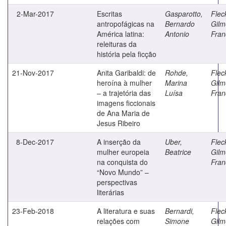
2-Mar-2017
Escritas
Gasparotto,
Flec
antropofágicas na
Bernardo
Gilm
América latina:
Antonio
Fran
releituras da
história pela ficção
21-Nov-2017
Anita Garibaldi: de
Rohde,
Flec
heroína à mulher
Marina
Gilm
– a trajetória das
Luísa
Fran
imagens ficcionais
de Ana Maria de
Jesus Ribeiro
8-Dec-2017
A inserção da
Uber,
Flec
mulher europeia
Beatrice
Gilm
na conquista do
Fran
“Novo Mundo” –
perspectivas
literárias
23-Feb-2018
A literatura e suas
Bernardi,
Flec
relações com
Simone
Gilm