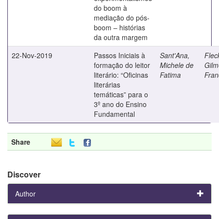
do boom à
mediação do pós-
boom – histórias
da outra margem
22-Nov-2019
Passos Iniciais à
Sant'Ana,
Flec
formação do leitor
Michele de
Gilm
literário: “Oficinas
Fatima
Fran
literárias
temáticas” para o
3º ano do Ensino
Fundamental
Share
Discover
Author