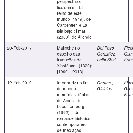
perspectivas
ficcionais – El
reino de este
mundo (1949), de
Carpentier, e La
isla bajo el mar
(2009), de Allende
20-Feb-2017
Malinche no
Del Pozo
Flec
espelho das
González,
Gilm
traduções de
Leila Shaí
Fran
Xicoténcatl (1826):
[1999 – 2013]
12-Feb-2019
Imperatriz no fim
Gomes ,
Flec
do mundo:
Gislaine
Gilm
memórias dúbias
Fran
de Amélia de
Leuchtemberg
(1992) – Um
romance histórico
contemporâneo
de mediação