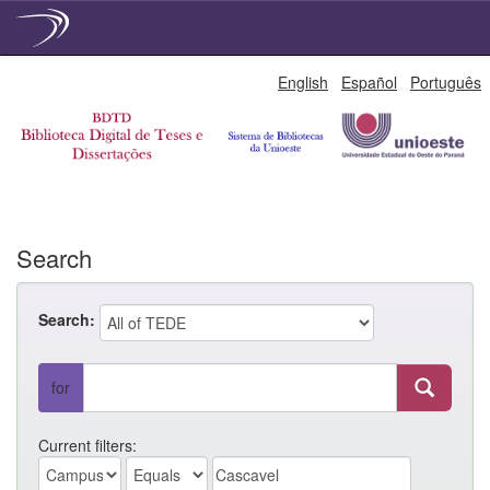
Skip
English
Español
Português
navigation
Search
Search:
for
Current filters: