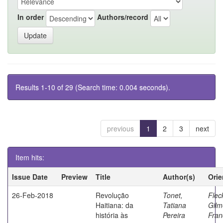
In order
Authors/record
Results 1-10 of 29 (Search time: 0.004 seconds).
previous
1
2
3
next
Item hits:
Issue Date
Preview
Title
Author(s)
Orie
26-Feb-2018
Revolução
Tonet,
Flec
Haitiana: da
Tatiana
Gilm
história às
Pereira
Fran