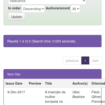
In order
Authors/record
Results 1-2 of 2 (Search time: 0.003 seconds).
previous
1
next
Item hits:
Issue Date
Preview
Title
Author(s)
Orienta
8-Dec-2017
A inserção da
Uber,
Fleck,
mulher
Beatrice
Gilmei
europeia na
Francisc