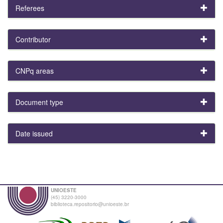
Referees
Contributor
CNPq areas
Document type
Date issued
UNIOESTE
(45) 3220-3000
biblioteca.repositorio@unioeste.br