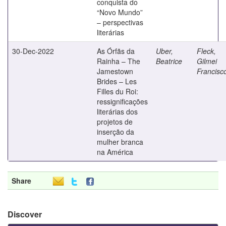
conquista do
“Novo Mundo”
– perspectivas
literárias
30-Dec-2022
As Órfãs da
Uber,
Fleck,
Rainha – The
Beatrice
Gilmei
Jamestown
Francisc
Brides – Les
Filles du Roi:
ressignificações
literárias dos
projetos de
inserção da
mulher branca
na América
Share
Discover