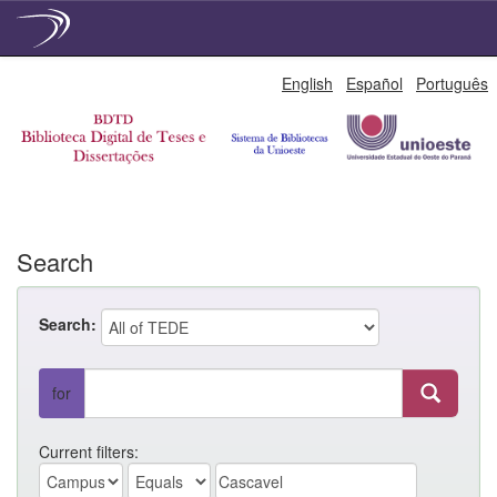
Skip
English
Español
Português
navigation
Search
Search:
for
Current filters: