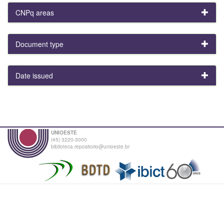
CNPq areas
Document type
Date issued
UNIOESTE
(45) 3220-3000
biblioteca.repositorio@unioeste.br