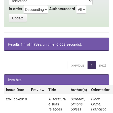
In order
Authors/record
Results 1-1 of 1 (Search time: 0.002 seconds).
previous
1
next
Item hits:
Issue Date
Preview
Title
Author(s)
Orientador
23-Feb-2018
A literatura
Bernardi,
Fleck,
e suas
Simone
Gilmei
relações
Spiess
Francisco