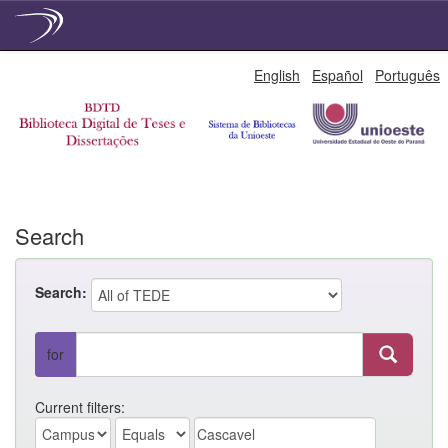
Skip
English
Español
Português
navigation
Search
Search:
for
Current filters: