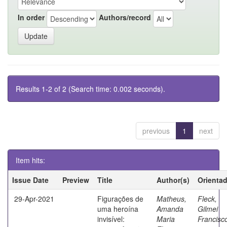
In order
Authors/record
Results 1-2 of 2 (Search time: 0.002 seconds).
previous
1
next
Item hits:
Issue Date
Preview
Title
Author(s)
Orienta
29-Apr-2021
Figurações de
Matheus,
Fleck,
uma heroína
Amanda
Gilmei
invisível:
Maria
Francisc