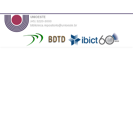
UNIOESTE
(45) 3220-3000
biblioteca.repositorio@unioeste.br