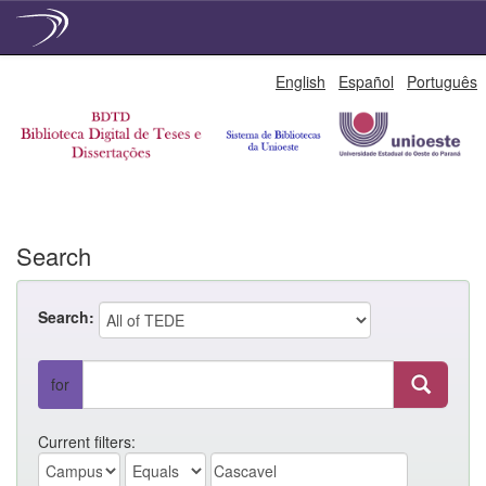
Skip
English
Español
Português
navigation
Search
Search:
for
Current filters: