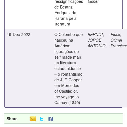
ressignificações
Elsner
de Beatriz
Enríquez de
Harana pela
literatura
19-Dec-2022
O Colombo que
BERNDT,
Fleck,
nasceu na
JORGE
Gilmei
América:
ANTONIO
Francisc
figurações do
self made man
na literatura
estadunidense
– o romantismo
de J. F. Cooper
em Mercedes
of Castile: or,
the voyage to
Cathay (1840)
Share