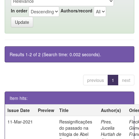
In order
Authors/record
Results 1-2 of 2 (Search time: 0.002 seconds).
previous
1
next
Item hits:
Issue Date
Preview
Title
Author(s)
Orie
11-Mar-2021
Ressignificações
Pires,
Fleck
do passado na
Jucelia
Gilm
trilogia de Abel
Hurtiah de
Fran