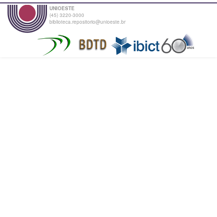
UNIOESTE
(45) 3220-3000
biblioteca.repositorio@unioeste.br