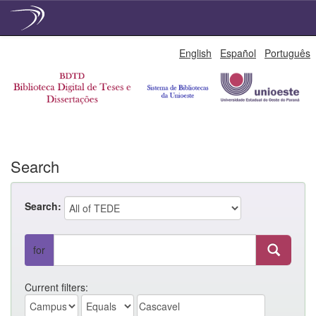
Skip
English
Español
Português
navigation
Search
Search:
for
Current filters: