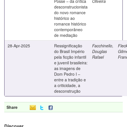
Posse – da crítica
Oliveira
desconstrucionista
do novo romance
histórico ao
romance histórico
contemporâneo
de mediação
28-Apr-2025
Ressignificação
Facchinello,
Fleck
do Brasil Império
Douglas
Gilm
pela ficção infantil
Rafael
Fran
e juvenil brasileira:
as imagens de
Dom Pedro I –
entre a tradição e
a criticidade, a
desconstrução
Share
Discover