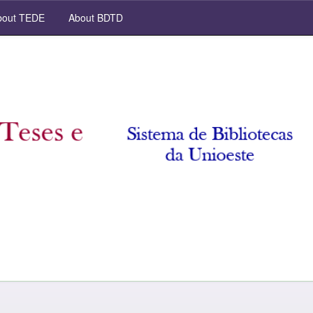
out TEDE
About BDTD