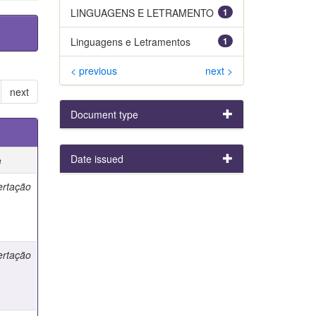
LINGUAGENS E LETRAMENTO
1
Linguagens e Letramentos
1
< previous
next >
next
Document type
Date issued
e
ertação
ertação