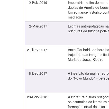
12-Feb-2019
Imperatriz no fim do mun
dúbias de Amélia de Leuc
Um romance histórico co
mediação
2-Mar-2017
Escritas antropofágicas na
releituras da história pela 
21-Nov-2017
Anita Garibaldi: de heroín
trajetória das imagens fic
Maria de Jesus Ribeiro
8-Dec-2017
A inserção da mulher euro
do “Novo Mundo” – perspect
23-Feb-2018
A literatura e suas relaçõ
os estímulos da literatur
formação inicial do leitor