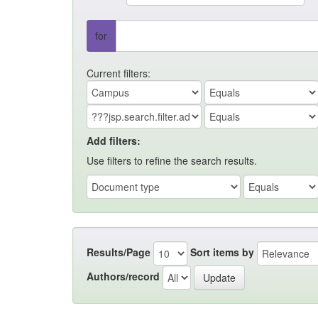
for
Current filters:
Add filters:
Use filters to refine the search results.
Results/Page
Sort items by
Authors/record