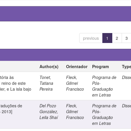
previous
1
2
3
Author(s)
Orientador
Program
Typ
tória às
Tonet,
Fleck,
Programa de
Diss
l reino de este
Tatiana
Gilmei
Pós-
r, e La isla bajo
Pereira
Francisco
Graduação
em Letras
traduções de
Del Pozo
Fleck,
Programa de
Diss
– 2013]
González,
Gilmei
Pós-
Leila Shaí
Francisco
Graduação
em Letras