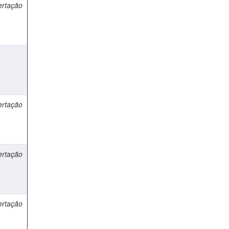
ertação
e
ertação
ertação
ertação