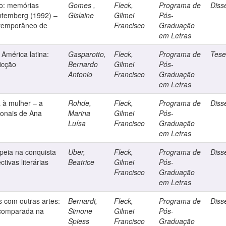
do: memórias
Gomes ,
Fleck,
Programa de
Diss
htemberg (1992) –
Gislaine
Gilmei
Pós-
ntemporâneo de
Francisco
Graduação
em Letras
 América latina:
Gasparotto,
Fleck,
Programa de
Tes
ficção
Bernardo
Gilmei
Pós-
Antonio
Francisco
Graduação
em Letras
a à mulher – a
Rohde,
Fleck,
Programa de
Diss
cionais de Ana
Marina
Gilmei
Pós-
Luísa
Francisco
Graduação
em Letras
peia na conquista
Uber,
Fleck,
Programa de
Diss
ivas literárias
Beatrice
Gilmei
Pós-
Francisco
Graduação
em Letras
es com outras artes:
Bernardi,
Fleck,
Programa de
Diss
a comparada na
Simone
Gilmei
Pós-
Spiess
Francisco
Graduação