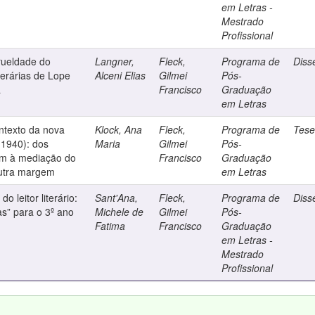
em Letras -
Mestrado
Profissional
rueldade do
Langner,
Fleck,
Programa de
Diss
terárias de Lope
Alceni Elias
Gilmei
Pós-
a
Francisco
Graduação
em Letras
ntexto da nova
Klock, Ana
Fleck,
Programa de
Tes
(1940): dos
Maria
Gilmei
Pós-
om à mediação do
Francisco
Graduação
outra margem
em Letras
o leitor literário:
Sant'Ana,
Fleck,
Programa de
Diss
cas” para o 3º ano
Michele de
Gilmei
Pós-
Fatima
Francisco
Graduação
em Letras -
Mestrado
Profissional