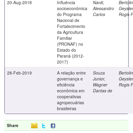
20-Aug-2018
Influência
Nardi,
Bertolin
socioeconômica
Alessandro
Geysle
do Programa
Carlos
Rogis F
Nacional de
Fortalecimento
da Agricultura
Familiar
(PRONAF) no
Estado do
Paraná (2012-
2017)
28-Feb-2019
A relação entre
Souza
Bertolin
governança e
Junior,
Geysle
eficiência
Wagner
Rogis F
econômica em
Dantas de
cooperativas
agropecuárias
brasileiras
Share