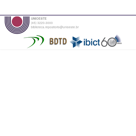
UNIOESTE
(45) 3220-3000
biblioteca.repositorio@unioeste.br