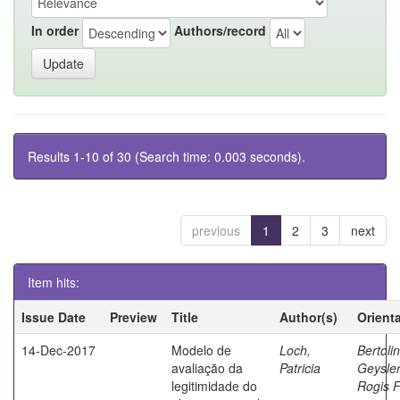
In order
Authors/record
Results 1-10 of 30 (Search time: 0.003 seconds).
previous
1
2
3
next
Item hits:
Issue Date
Preview
Title
Author(s)
Orient
14-Dec-2017
Modelo de
Loch,
Bertolin
avaliação da
Patricia
Geysle
legitimidade do
Rogis F