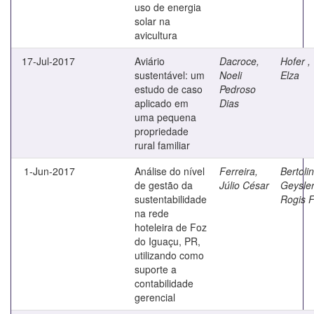
uso de energia
solar na
avicultura
17-Jul-2017
Aviário
Dacroce,
Hofer ,
sustentável: um
Noeli
Elza
estudo de caso
Pedroso
aplicado em
Dias
uma pequena
propriedade
rural familiar
1-Jun-2017
Análise do nível
Ferreira,
Bertolin
de gestão da
Júlio César
Geysle
sustentabilidade
Rogis F
na rede
hoteleira de Foz
do Iguaçu, PR,
utilizando como
suporte a
contabilidade
gerencial