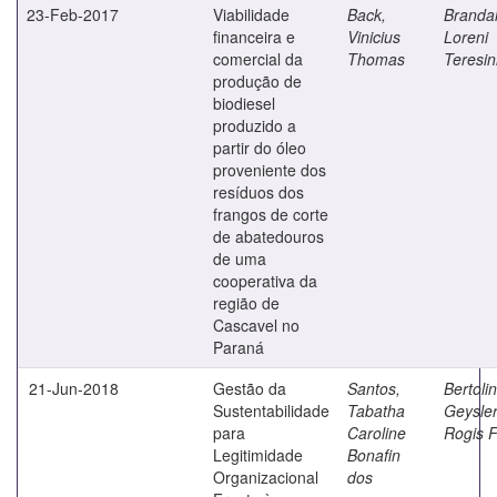
23-Feb-2017
Viabilidade
Back,
Brandal
financeira e
Vinicius
Loreni
comercial da
Thomas
Teresi
produção de
biodiesel
produzido a
partir do óleo
proveniente dos
resíduos dos
frangos de corte
de abatedouros
de uma
cooperativa da
região de
Cascavel no
Paraná
21-Jun-2018
Gestão da
Santos,
Bertolin
Sustentabilidade
Tabatha
Geysle
para
Caroline
Rogis F
Legitimidade
Bonafin
Organizacional
dos