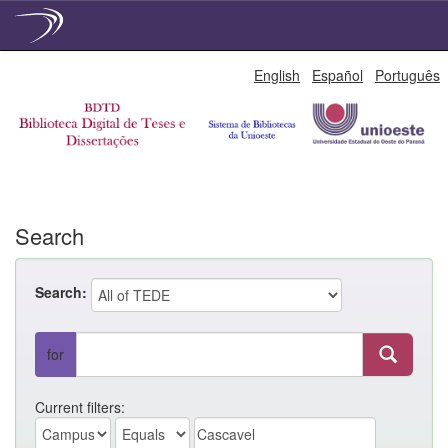
Skip
English
Español
Português
navigation
Search
Search:
for
Current filters: