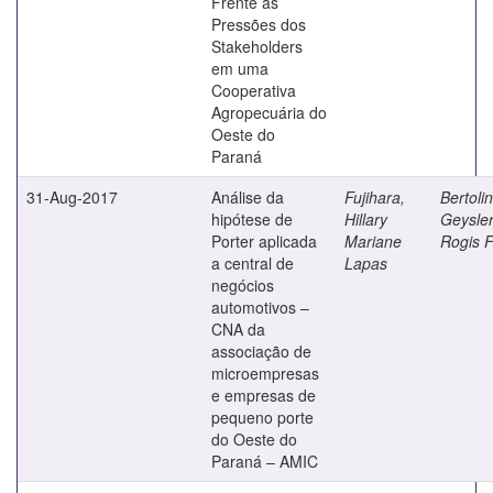
Frente às
Pressões dos
Stakeholders
em uma
Cooperativa
Agropecuária do
Oeste do
Paraná
31-Aug-2017
Análise da
Fujihara,
Bertolin
hipótese de
Hillary
Geysle
Porter aplicada
Mariane
Rogis F
a central de
Lapas
negócios
automotivos –
CNA da
associação de
microempresas
e empresas de
pequeno porte
do Oeste do
Paraná – AMIC