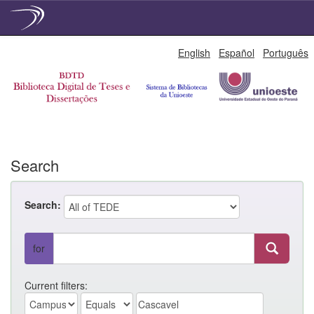
Skip
English
Español
Português
navigation
Search
Search:
for
Current filters: