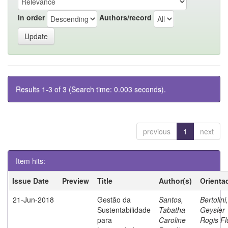
In order
Authors/record
Results 1-3 of 3 (Search time: 0.003 seconds).
previous
1
next
Item hits:
Issue Date
Preview
Title
Author(s)
Orienta
21-Jun-2018
Gestão da
Santos,
Bertolini,
Sustentabilidade
Tabatha
Geysler
para
Caroline
Rogis Fl