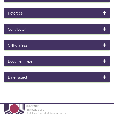
Referees
Contributor
CNPq areas
Document type
Date issued
UNIOESTE
(45) 3220-3000
biblioteca.repositorio@unioeste.br