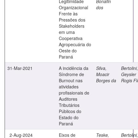
Legitimidade
Bonafin
Organizacional
dos
Frente às
Pressões dos
Stakeholders
em uma
Cooperativa
Agropecuária do
Oeste do
Paraná
31-Mar-2021
A incidência da
Silva,
Bertolini,
Síndrome de
Moacir
Geysler
Burnout nas
Borges da
Rogis Fl
atividades
profissionais de
Auditores
Tributários
Públicos do
Estado do
Paraná
2-Aug-2024
Eixos de
Teske,
Bertolini,