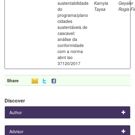
sustentabilidade
Kamyla
Geysler
do
Taysa
Rogis Fl
programa/plano
cidades
sustentáveis de
cascavel:
análise da
conformidade
com a norma
abnt iso
37120/2017
Share
Discover
Author
Advisor