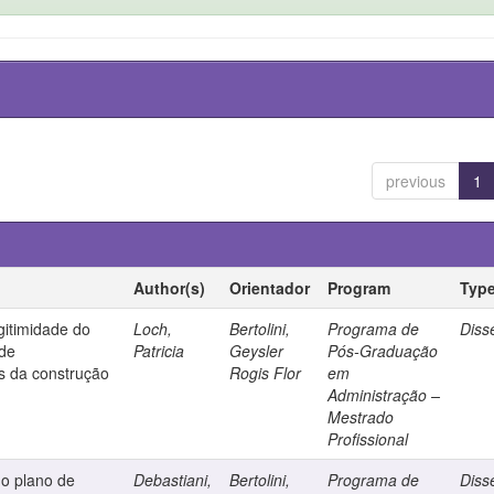
previous
1
Author(s)
Orientador
Program
Typ
gitimidade do
Loch,
Bertolini,
Programa de
Diss
 de
Patricia
Geysler
Pós-Graduação
s da construção
Rogis Flor
em
Administração –
Mestrado
Profissional
do plano de
Debastiani,
Bertolini,
Programa de
Diss