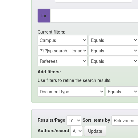
for
Current filters:
Add filters:
Use filters to refine the search results.
Results/Page
Sort items by
Authors/record