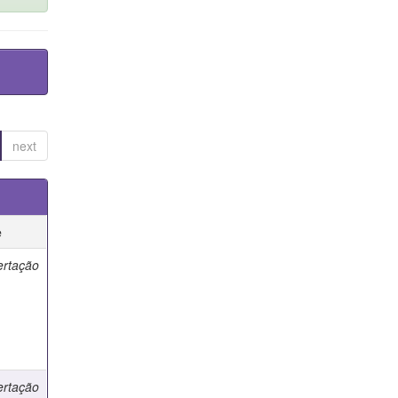
next
e
ertação
ertação