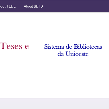
out TEDE
About BDTD