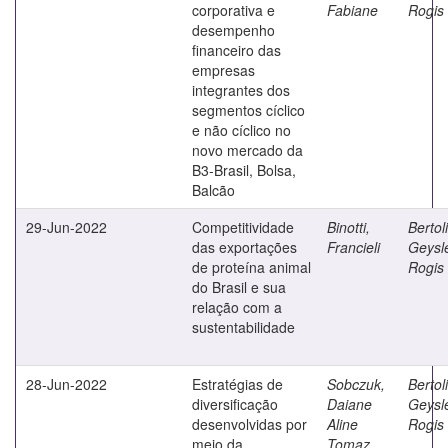
corporativa e
Fabiane
Rogis 
desempenho
financeiro das
empresas
integrantes dos
segmentos cíclico
e não cíclico no
novo mercado da
B3-Brasil, Bolsa,
Balcão
29-Jun-2022
Competitividade
Binotti,
Bertoli
das exportações
Francieli
Geysl
de proteína animal
Rogis 
do Brasil e sua
relação com a
sustentabilidade
28-Jun-2022
Estratégias de
Sobczuk,
Bertoli
diversificação
Daiane
Geysl
desenvolvidas por
Aline
Rogis 
meio da
Tomaz