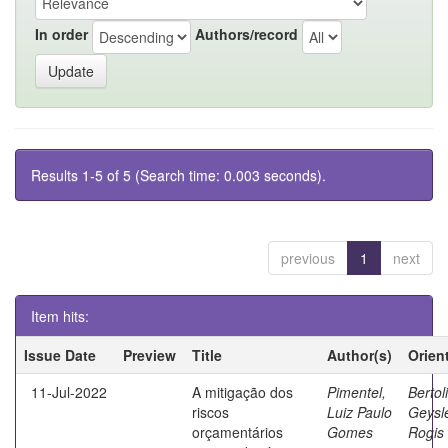
In order
Authors/record
Results 1-5 of 5 (Search time: 0.003 seconds).
previous
1
next
Item hits:
Issue Date
Preview
Title
Author(s)
Orien
11-Jul-2022
A mitigação dos
Pimentel,
Bertoli
riscos
Luiz Paulo
Geysl
orçamentários
Gomes
Rogis 