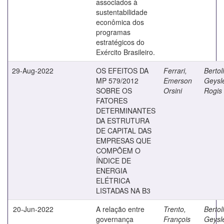
associados à
sustentabilidade
econômica dos
programas
estratégicos do
Exército Brasileiro.
29-Aug-2022
OS EFEITOS DA
Ferrari,
Bertoli
MP 579/2012
Emerson
Geysl
SOBRE OS
Orsini
Rogis 
FATORES
DETERMINANTES
DA ESTRUTURA
DE CAPITAL DAS
EMPRESAS QUE
COMPÕEM O
ÍNDICE DE
ENERGIA
ELÉTRICA
LISTADAS NA B3
20-Jun-2022
A relação entre
Trento,
Bertoli
governança
François
Geysl