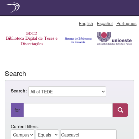
Skip
English
Español
Português
navigation
Search
Search:
for
Current filters: