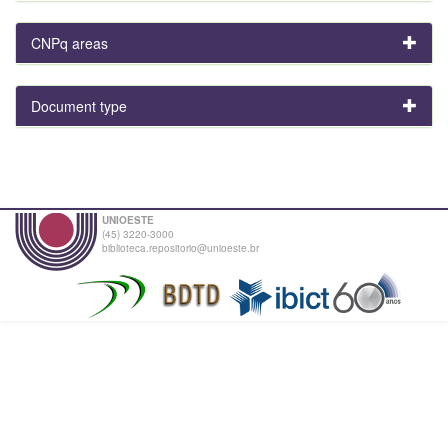
CNPq areas
Document type
UNIOESTE
(45) 3220-3000
biblioteca.repositorio@unioeste.br