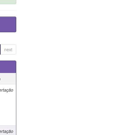
next
e
ertação
ertação