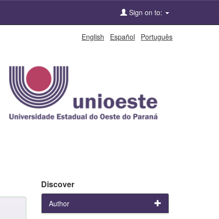
Sign on to:
English
Español
Português
Discover
Author