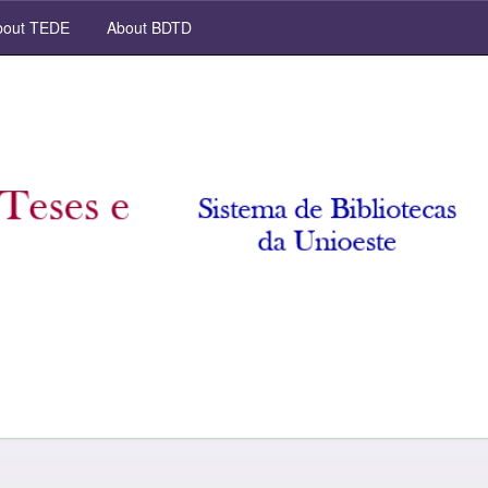
out TEDE
About BDTD