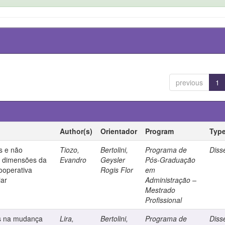
previous
1
Author(s)
Orientador
Program
Typ
s e não
Tiozo,
Bertolini,
Programa de
Diss
s dimensões da
Evandro
Geysler
Pós-Graduação
ooperativa
Rogis Flor
em
iar
Administração –
Mestrado
Profissional
ões na mudança
Lira,
Bertolini,
Programa de
Diss