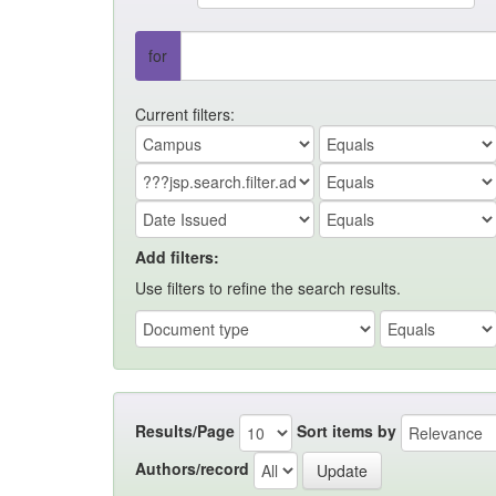
for
Current filters:
Add filters:
Use filters to refine the search results.
Results/Page
Sort items by
Authors/record